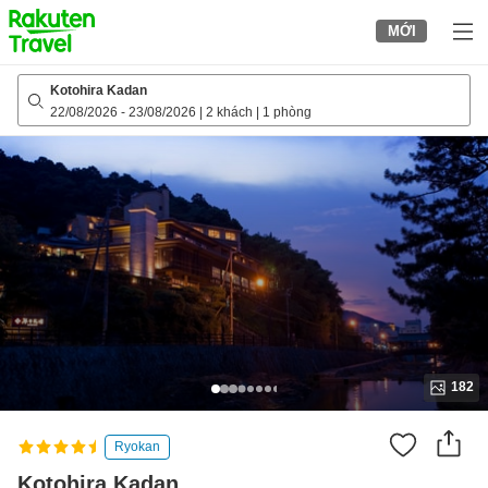
to
MỚI
top
page
Kotohira Kadan
22/08/2026
-
23/08/2026
|
2 khách
|
1 phòng
182
Ryokan
Kotohira Kadan