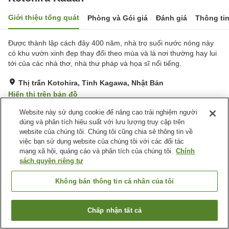
Giới thiệu tổng quát
Phòng và Gói giá
Đánh giá
Thông ti
Được thành lập cách đây 400 năm, nhà trọ suối nước nóng này
có khu vườn xinh đẹp thay đổi theo mùa và là nơi thường hay lui
tới của các nhà thơ, nhà thư pháp và họa sĩ nổi tiếng.
Thị trấn Kotohira, Tỉnh Kagawa, Nhật Bản
Hiển thị trên bản đồ
Tuyệt vời
Đánh giá:
86
lượt
4.4
Website này sử dụng cookie để nâng cao trải nghiệm người
dùng và phân tích hiệu suất với lưu lượng truy cập trên
website của chúng tôi. Chúng tôi cũng chia sẻ thông tin về
Tiện nghi chỗ nghỉ
việc bạn sử dụng website của chúng tôi với các đối tác
mạng xã hội, quảng cáo và phân tích của chúng tôi.
Chính
Bãi đỗ xe
Xông hơi
sách quyền riêng tư
Spa / Salon
Nhà hàng
Không bán thông tin cá nhân của tôi
Trang chủ
Nhật Bản
Tỉnh Kagawa
Thị trấn Kotohira
Kotohira Kadan
Chấp nhận tất cả
Tìm phòng trống