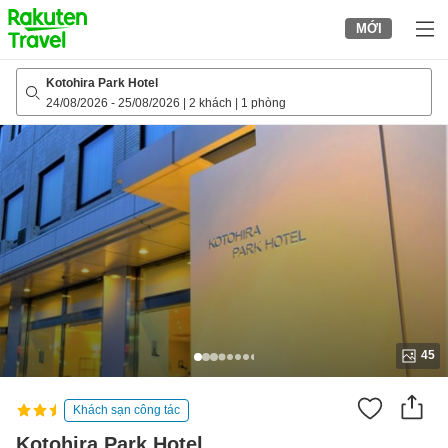
to
MỚI
top
page
Kotohira Park Hotel
24/08/2026
-
25/08/2026
|
2 khách
|
1 phòng
45
Khách sạn công tác
Kotohira Park Hotel