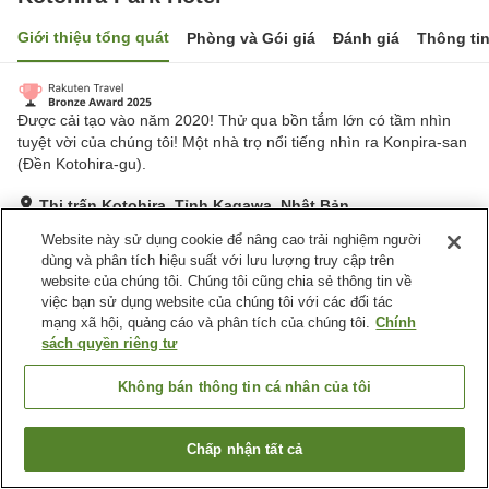
Giới thiệu tổng quát
Phòng và Gói giá
Đánh giá
Thông ti
Được cải tạo vào năm 2020! Thử qua bồn tắm lớn có tầm nhìn
tuyệt vời của chúng tôi! Một nhà trọ nổi tiếng nhìn ra Konpira-san
(Đền Kotohira-gu).
Thị trấn Kotohira, Tỉnh Kagawa, Nhật Bản
Hiển thị trên bản đồ
Website này sử dụng cookie để nâng cao trải nghiệm người
dùng và phân tích hiệu suất với lưu lượng truy cập trên
Tuyệt vời
Đánh giá:
324
lượt
4.3
website của chúng tôi. Chúng tôi cũng chia sẻ thông tin về
việc bạn sử dụng website của chúng tôi với các đối tác
mạng xã hội, quảng cáo và phân tích của chúng tôi.
Chính
Tiện nghi chỗ nghỉ
sách quyền riêng tư
Bãi đỗ xe
Spa / Salon
Máy bán hàng tự động
Nhà bếp (dùng chung)
Không bán thông tin cá nhân của tôi
Trang chủ
Nhật Bản
Tỉnh Kagawa
Thị trấn Kotohira
Chấp nhận tất cả
Tìm phòng trống
Kotohira Park Hotel