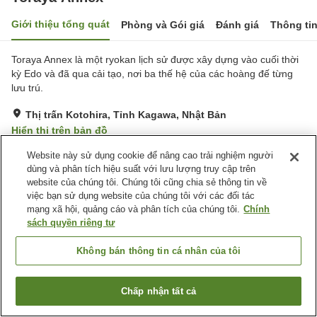
Giới thiệu tổng quát
Phòng và Gói giá
Đánh giá
Thông ti
Toraya Annex là một ryokan lịch sử được xây dựng vào cuối thời
kỳ Edo và đã qua cải tạo, nơi ba thế hệ của các hoàng đế từng
lưu trú.
Thị trấn Kotohira, Tỉnh Kagawa, Nhật Bản
Hiển thị trên bản đồ
Xuất sắc
Đánh giá:
70
lượt
4.7
Website này sử dụng cookie để nâng cao trải nghiệm người
dùng và phân tích hiệu suất với lưu lượng truy cập trên
website của chúng tôi. Chúng tôi cũng chia sẻ thông tin về
Tiện nghi chỗ nghỉ
việc bạn sử dụng website của chúng tôi với các đối tác
mạng xã hội, quảng cáo và phân tích của chúng tôi.
Chính
Bãi đỗ xe
Quầy ăn nhẹ về đêm
sách quyền riêng tư
Trang chủ
Nhật Bản
Tỉnh Kagawa
Thị trấn Kotohira
Không bán thông tin cá nhân của tôi
Toraya Annex
Chấp nhận tất cả
Tìm phòng trống