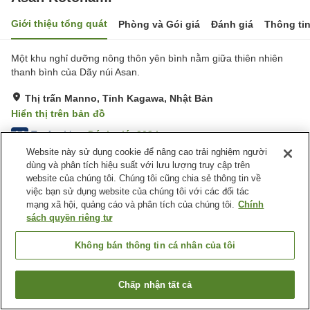
Giới thiệu tổng quát
Phòng và Gói giá
Đánh giá
Thông ti
Một khu nghỉ dưỡng nông thôn yên bình nằm giữa thiên nhiên
thanh bình của Dãy núi Asan.
Thị trấn Manno, Tỉnh Kagawa, Nhật Bản
Hiển thị trên bản đồ
Tuyệt vời
Đánh giá:
308
lượt
4.6
Website này sử dụng cookie để nâng cao trải nghiệm người
dùng và phân tích hiệu suất với lưu lượng truy cập trên
Tiện nghi chỗ nghỉ
website của chúng tôi. Chúng tôi cũng chia sẻ thông tin về
việc bạn sử dụng website của chúng tôi với các đối tác
Bãi đỗ xe
Bể sục
mạng xã hội, quảng cáo và phân tích của chúng tôi.
Chính
Xông hơi
Spa / Salon
sách quyền riêng tư
Trang chủ
Nhật Bản
Tỉnh Kagawa
Thị trấn Manno
Không bán thông tin cá nhân của tôi
Asan Kotonami
Chấp nhận tất cả
Tìm phòng trống