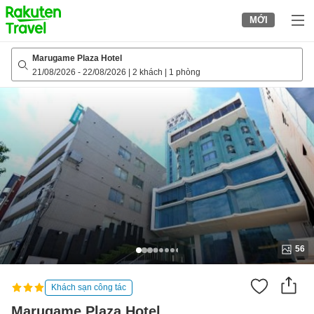
to
MỚI
top
page
Marugame Plaza Hotel
21/08/2026
-
22/08/2026
|
2 khách
|
1 phòng
56
Khách sạn công tác
Marugame Plaza Hotel