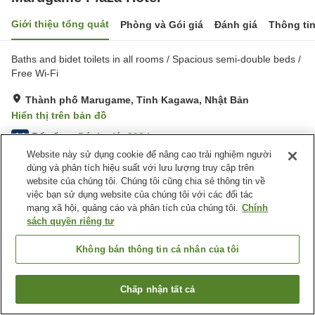
Giới thiệu tổng quát
Phòng và Gói giá
Đánh giá
Thông ti
Baths and bidet toilets in all rooms / Spacious semi-double beds /
Free Wi-Fi
Thành phố Marugame, Tỉnh Kagawa, Nhật Bản
Hiển thị trên bản đồ
Rất tốt
Đánh giá:
206
lượt
4.1
Website này sử dụng cookie để nâng cao trải nghiệm người
dùng và phân tích hiệu suất với lưu lượng truy cập trên
Tiện nghi chỗ nghỉ
website của chúng tôi. Chúng tôi cũng chia sẻ thông tin về
việc bạn sử dụng website của chúng tôi với các đối tác
Bãi đỗ xe
Phòng họp
mạng xã hội, quảng cáo và phân tích của chúng tôi.
Chính
Giặt ủi có phí
Giao Hàng Tận Nhà
sách quyền riêng tư
Trang chủ
Nhật Bản
Tỉnh Kagawa
Thành phố Marugame
Không bán thông tin cá nhân của tôi
Marugame Plaza Hotel
Chấp nhận tất cả
Tìm phòng trống