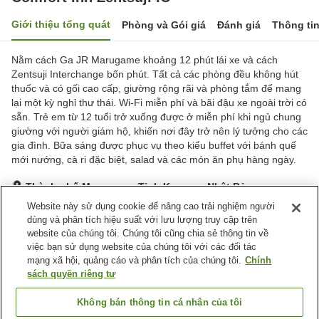
Giới thiệu tổng quát
Phòng và Gói giá
Đánh giá
Thông ti
Nằm cách Ga JR Marugame khoảng 12 phút lái xe và cách
Zentsuji Interchange bốn phút. Tất cả các phòng đều không hút
thuốc và có gối cao cấp, giường rộng rãi và phòng tắm để mang
lại một kỳ nghỉ thư thái. Wi-Fi miễn phí và bãi đậu xe ngoài trời có
sẵn. Trẻ em từ 12 tuổi trở xuống được ở miễn phí khi ngủ chung
giường với người giám hộ, khiến nơi đây trở nên lý tưởng cho các
gia đình. Bữa sáng được phục vụ theo kiểu buffet với bánh quế
mới nướng, cà ri đặc biệt, salad và các món ăn phụ hàng ngày.
Thành phố Marugame, Tỉnh Kagawa, Nhật Bản
Hiển thị trên bản đồ
Website này sử dụng cookie để nâng cao trải nghiệm người
dùng và phân tích hiệu suất với lưu lượng truy cập trên
Rất tốt
Đánh giá:
381
lượt
4.2
website của chúng tôi. Chúng tôi cũng chia sẻ thông tin về
việc bạn sử dụng website của chúng tôi với các đối tác
mạng xã hội, quảng cáo và phân tích của chúng tôi.
Chính
Tiện nghi chỗ nghỉ
sách quyền riêng tư
Wi-Fi
Lounge
Hoàn toàn không hút thuốc
Máy bán hàng tự động
Không bán thông tin cá nhân của tôi