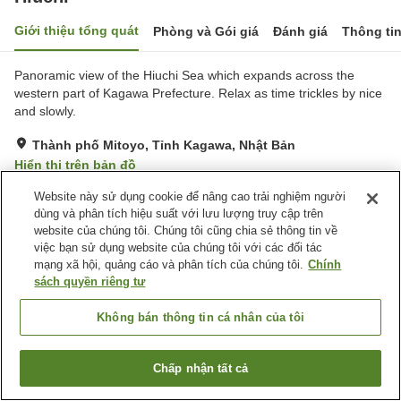
Giới thiệu tổng quát
Phòng và Gói giá
Đánh giá
Thông ti
Panoramic view of the Hiuchi Sea which expands across the
western part of Kagawa Prefecture. Relax as time trickles by nice
and slowly.
Thành phố Mitoyo, Tỉnh Kagawa, Nhật Bản
Hiển thị trên bản đồ
Tuyệt vời
Đánh giá:
5
lượt
4.3
Website này sử dụng cookie để nâng cao trải nghiệm người
dùng và phân tích hiệu suất với lưu lượng truy cập trên
website của chúng tôi. Chúng tôi cũng chia sẻ thông tin về
Tiện nghi chỗ nghỉ
việc bạn sử dụng website của chúng tôi với các đối tác
mạng xã hội, quảng cáo và phân tích của chúng tôi.
Chính
Bãi đỗ xe
Nhà bếp (dùng chung)
sách quyền riêng tư
BBQ
Giặt ủi miễn phí
Không bán thông tin cá nhân của tôi
Trang chủ
Nhật Bản
Tỉnh Kagawa
Thành phố Mitoyo
Hiuchi
Chấp nhận tất cả
Tìm phòng trống