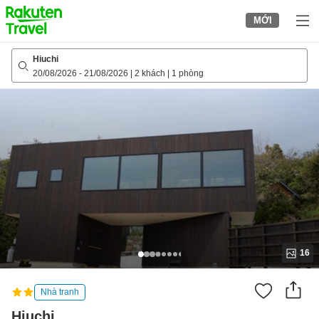
to
MỚI
top
page
Hiuchi
20/08/2026
-
21/08/2026
|
2 khách
|
1 phòng
16
Nhà tranh
Hiuchi