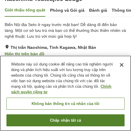
Giới thiệu tổng quát
Phòng và Gói giá
Đánh giá
Thông ti
Biển Nội địa Seto ở ngay trước mặt bạn! Dễ dàng đi đến bảo
tàng. Một cơ sở lưu trú mà bạn có thể thưởng thức thiên nhiên và
nghệ thuật. Lưu trú với mức giá hợp lý!
Thị trấn Naoshima, Tỉnh Kagawa, Nhật Bản
Hiển thị trên bản đồ
Tuyệt vời
Đánh giá:
66
lượt
4.3
Website này sử dụng cookie để nâng cao trải nghiệm người
dùng và phân tích hiệu suất với lưu lượng truy cập trên
website của chúng tôi. Chúng tôi cũng chia sẻ thông tin về
Tiện nghi chỗ nghỉ
việc bạn sử dụng website của chúng tôi với các đối tác
mạng xã hội, quảng cáo và phân tích của chúng tôi.
Chính
Bãi đỗ xe
Cafe
sách quyền riêng tư
Máy bán hàng tự động
Cửa hàng
Không bán thông tin cá nhân của tôi
Trang chủ
Nhật Bản
Tỉnh Kagawa
Thị trấn Naoshima
Naoshima Tsutsujiso Lodge
Chấp nhận tất cả
Tìm phòng trống