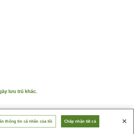
gày lưu trú khác.
n thông tin cá nhân của tôi
Chấp nhận tất cả