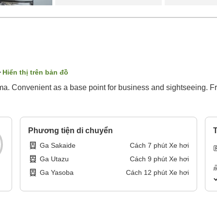
Hiển thị trên bản đồ
a. Convenient as a base point for business and sightseeing. Fr
Phương tiện di chuyển
T
Ga Sakaide
Cách
7
phút
Xe hơi
Ga Utazu
Cách
9
phút
Xe hơi
Ga Yasoba
Cách
12
phút
Xe hơi