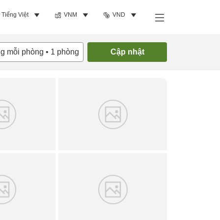
Tiếng Việt
VNM
VND
Tìm phòng trống
ng mỗi phòng
•
1
phòng
Cập nhật