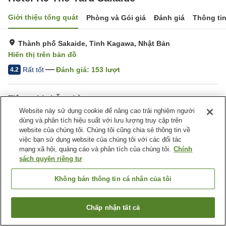
Giới thiệu tổng quát
Phòng và Gói giá
Đánh giá
Thông ti
Thành phố Sakaide, Tỉnh Kagawa, Nhật Bản
Hiển thị trên bản đồ
Rất tốt
Đánh giá:
153
lượt
4.2
Tiện nghi chỗ nghỉ
Website này sử dụng cookie để nâng cao trải nghiệm người
Bãi đỗ xe
Máy bán hàng tự động
dùng và phân tích hiệu suất với lưu lượng truy cập trên
Giặt ủi có phí
website của chúng tôi. Chúng tôi cũng chia sẻ thông tin về
việc bạn sử dụng website của chúng tôi với các đối tác
mạng xã hội, quảng cáo và phân tích của chúng tôi.
Chính
Trang chủ
Nhật Bản
Tỉnh Kagawa
Thành phố Sakaide
sách quyền riêng tư
Hotel R9 The Yard Sakaide
Không bán thông tin cá nhân của tôi
Chấp nhận tất cả
Tìm phòng trống