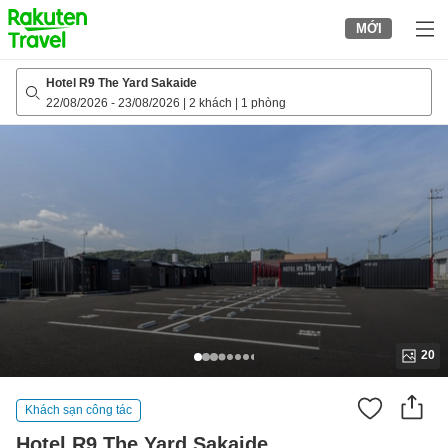
to
MỚI
top
page
Hotel R9 The Yard Sakaide
22/08/2026
-
23/08/2026
|
2 khách
|
1 phòng
20
Khách sạn công tác
Hotel R9 The Yard Sakaide