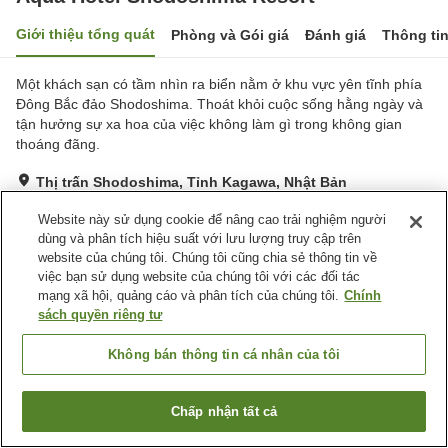
Giới thiệu tổng quát
Phòng và Gói giá
Đánh giá
Thông ti
Một khách sạn có tầm nhìn ra biển nằm ở khu vực yên tĩnh phía
Đông Bắc đảo Shodoshima. Thoát khỏi cuộc sống hằng ngày và
tận hưởng sự xa hoa của việc không làm gì trong không gian
thoáng đãng.
Thị trấn Shodoshima, Tỉnh Kagawa, Nhật Bản
Hiển thị trên bản đồ
Website này sử dụng cookie để nâng cao trải nghiệm người
Tuyệt vời
Đánh giá:
28
lượt
4.6
dùng và phân tích hiệu suất với lưu lượng truy cập trên
website của chúng tôi. Chúng tôi cũng chia sẻ thông tin về
việc bạn sử dụng website của chúng tôi với các đối tác
Tiện nghi chỗ nghỉ
mạng xã hội, quảng cáo và phân tích của chúng tôi.
Chính
sách quyền riêng tư
Bãi đỗ xe
Nhà hàng
Thân thiện với thú cưng
Không bán thông tin cá nhân của tôi
Trang chủ
Nhật Bản
Tỉnh Kagawa
Thị trấn Shodoshima
Chấp nhận tất cả
Aqua Hotel Shodoshima Resort
Tìm phòng trống