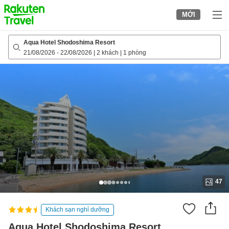
to
MỚI
top
page
Aqua Hotel Shodoshima Resort
21/08/2026
-
22/08/2026
|
2 khách
|
1 phòng
47
Khách sạn nghỉ dưỡng
Aqua Hotel Shodoshima Resort