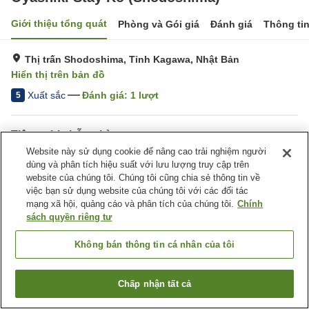
Giới thiệu tổng quát
Phòng và Gói giá
Đánh giá
Thông ti
Thị trấn Shodoshima, Tỉnh Kagawa, Nhật Bản
Hiển thị trên bản đồ
Xuất sắc
Đánh giá:
1
lượt
5
Tiện nghi chỗ nghỉ
Website này sử dụng cookie để nâng cao trải nghiệm người
Wi-Fi
Xông hơi
dùng và phân tích hiệu suất với lưu lượng truy cập trên
Bar
Khu hút thuốc riêng
website của chúng tôi. Chúng tôi cũng chia sẻ thông tin về
việc bạn sử dụng website của chúng tôi với các đối tác
mạng xã hội, quảng cáo và phân tích của chúng tôi.
Chính
Trang chủ
Nhật Bản
Tỉnh Kagawa
Thị trấn Shodoshima
sách quyền riêng tư
Oyashiki Stay Ko (Shodoshima)
Không bán thông tin cá nhân của tôi
Chấp nhận tất cả
Tìm phòng trống