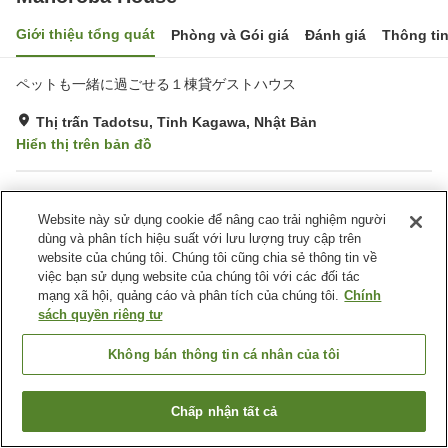
Giới thiệu tổng quát
Phòng và Gói giá
Đánh giá
Thông ti
ペットも一緒に過ごせる１棟貸ゲストハウス
Thị trấn Tadotsu, Tỉnh Kagawa, Nhật Bản
Hiển thị trên bản đồ
Tiện nghi chỗ nghỉ
Website này sử dụng cookie để nâng cao trải nghiệm người
Bãi đỗ xe
dùng và phân tích hiệu suất với lưu lượng truy cập trên
website của chúng tôi. Chúng tôi cũng chia sẻ thông tin về
việc bạn sử dụng website của chúng tôi với các đối tác
Trang chủ
Nhật Bản
Tỉnh Kagawa
Thị trấn Tadotsu
mạng xã hội, quảng cáo và phân tích của chúng tôi.
Chính
Mahoroba House
sách quyền riêng tư
Không bán thông tin cá nhân của tôi
Chấp nhận tất cả
Tìm phòng trống