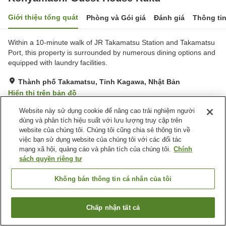
Giới thiệu tổng quát
Phòng và Gói giá
Đánh giá
Thông ti
Within a 10-minute walk of JR Takamatsu Station and Takamatsu
Port, this property is surrounded by numerous dining options and
equipped with laundry facilities.
Thành phố Takamatsu, Tỉnh Kagawa, Nhật Bản
Hiển thị trên bản đồ
Rất tốt
Đánh giá:
1
lượt
4
Website này sử dụng cookie để nâng cao trải nghiệm người
dùng và phân tích hiệu suất với lưu lượng truy cập trên
website của chúng tôi. Chúng tôi cũng chia sẻ thông tin về
Trang chủ
Nhật Bản
Tỉnh Kagawa
Thành phố Takamatsu
việc bạn sử dụng website của chúng tôi với các đối tác
Konyamachi Guest House Kuku
mạng xã hội, quảng cáo và phân tích của chúng tôi.
Chính
sách quyền riêng tư
Không bán thông tin cá nhân của tôi
Chấp nhận tất cả
Tìm phòng trống