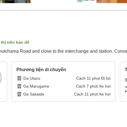
 thị trên bản đồ
ukihama Road and close to the interchange and station. Conven
Phương tiện di chuyển
T
Ga Utazu
Cách
11
phút
Đi bộ
Ga Marugame
Cách
7
phút
Xe hơi
Ga Sakaide
Cách
11
phút
Xe hơi