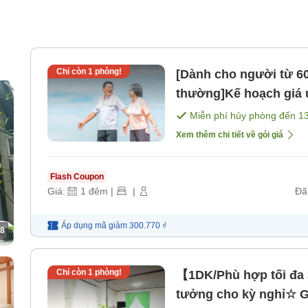
Chỉ còn
1
phòng!
[Dành cho người từ 60
thường]Kế hoạch giá 
ngày thường vui vẻ dà
Miễn phí hủy phòng đến
1
gồm bữa ăn]
Xem thêm chi tiết về gói giá
Flash Coupon
Giá:
1
đêm
|
|
Đã
Áp dụng mã
giảm
300.770 ₫
8
Chỉ còn
1
phòng!
【1DK/Phù hợp tối đa 
tưởng cho kỳ nghỉ☆ G