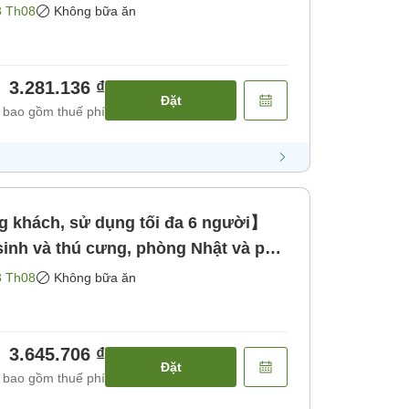
ăn]
3 Th08
Không bữa ăn
3.281.136 ₫
Đặt
 bao gồm thuế phí
 khách, sử dụng tối đa 6 người】
sinh và thú cưng, phòng Nhật và p
ăn]
3 Th08
Không bữa ăn
3.645.706 ₫
Đặt
 bao gồm thuế phí