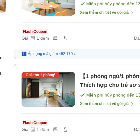
[Không bao gồm bữa 
Miễn phí hủy phòng đến
1
Xem thêm chi tiết về gói giá
Flash Coupon
Giá:
1
đêm
|
|
Đã
Áp dụng mã
giảm
492.170 ₫
et
g
Chỉ còn
1
phòng!
【1 phòng ngủ/1 phòng
Thích hợp cho trẻ sơ 
[Không bao gồm bữa 
Miễn phí hủy phòng đến
1
Xem thêm chi tiết về gói giá
Flash Coupon
Giá:
1
đêm
|
|
Đã