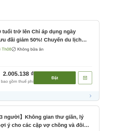
 tuổi trở lên Chỉ áp dụng ngày
ưu đãi giảm 50%! Chuyến du lịch
nh cho thế hệ cao tuổi. [Không bao
3 Th08
Không bữa ăn
2.005.138 ₫
Đặt
 bao gồm thuế phí
3 người】Không gian thư giãn, lý
ợi ý cho các cặp vợ chồng và đôi