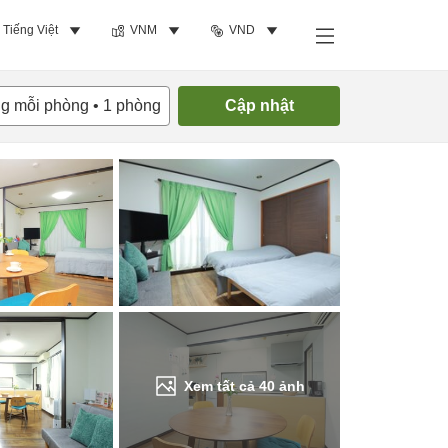
Tiếng Việt
VNM
VND
Tìm phòng trống
ng mỗi phòng
•
1
phòng
Cập nhật
Xem tất cả
40
ảnh