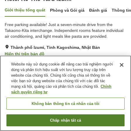
Giới thiệu tổng quát
Phòng và Gói giá
Đánh giá
Thông ti
Free parking available! Just a seven-minute drive from the
Takaono-Kita interchange. Independent rooms feature individual
air conditioning, and light meals like pasta are provided.
Thành phố Izumi, Tỉnh Kagoshima, Nhật Bản
Hiển thị trên bản đồ
Rất tốt
Đánh giá:
79
lượt
4.2
Website này sử dụng cookie để nâng cao trải nghiệm người
dùng và phân tích hiệu suất với lưu lượng truy cập trên
website của chúng tôi. Chúng tôi cũng chia sẻ thông tin về
Tiện nghi chỗ nghỉ
việc bạn sử dụng website của chúng tôi với các đối tác
mạng xã hội, quảng cáo và phân tích của chúng tôi.
Chính
Bãi đỗ xe
Máy bán hàng tự động
sách quyền riêng tư
Giặt ủi có phí
Không bán thông tin cá nhân của tôi
Trang chủ
Nhật Bản
Tỉnh Kagoshima
Thành phố Izumi
Hotel R9 The Yard Izumi
Chấp nhận tất cả
Tìm phòng trống