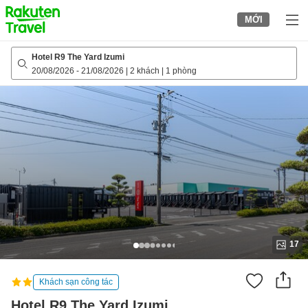
to
MỚI
top
page
Hotel R9 The Yard Izumi
20/08/2026
-
21/08/2026
|
2 khách
|
1 phòng
17
Khách sạn công tác
Hotel R9 The Yard Izumi