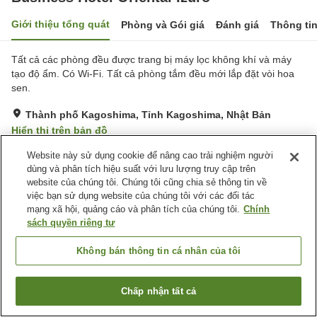
Giới thiệu tổng quát
Phòng và Gói giá
Đánh giá
Thông ti
Tất cả các phòng đều được trang bị máy lọc không khí và máy
tạo độ ẩm. Có Wi-Fi. Tất cả phòng tắm đều mới lắp đặt vòi hoa
sen.
Thành phố Kagoshima, Tỉnh Kagoshima, Nhật Bản
Hiển thị trên bản đồ
Tốt
Đánh giá:
270
lượt
3.8
Website này sử dụng cookie để nâng cao trải nghiệm người
dùng và phân tích hiệu suất với lưu lượng truy cập trên
website của chúng tôi. Chúng tôi cũng chia sẻ thông tin về
Tiện nghi chỗ nghỉ
việc bạn sử dụng website của chúng tôi với các đối tác
mạng xã hội, quảng cáo và phân tích của chúng tôi.
Chính
Bãi đỗ xe
Spa / Salon
sách quyền riêng tư
Máy bán hàng tự động
Giặt ủi có phí
Không bán thông tin cá nhân của tôi
Trang chủ
Nhật Bản
Tỉnh Kagoshima
Thành phố Kagoshima
Business Hotel Oriental Izuro
Chấp nhận tất cả
Tìm phòng trống