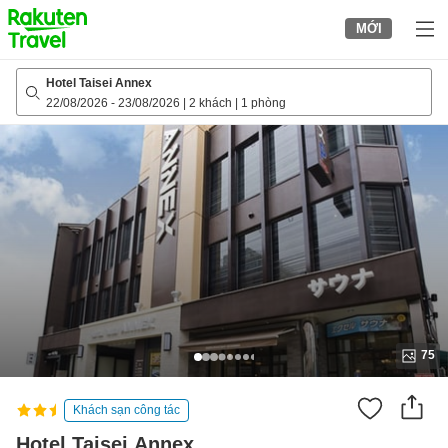
to
MỚI
top
page
Hotel Taisei Annex
22/08/2026
-
23/08/2026
|
2 khách
|
1 phòng
75
Khách sạn công tác
Hotel Taisei Annex