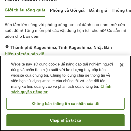
Giới thiệu tổng quát
Phòng và Gói giá
Đánh giá
Thông ti
Bồn tắm lớn cùng với phòng xông hơi chỉ dành cho nam, mở cửa
suốt đêm/ Tặng miễn phí các vật dụng tiện ích cho nữ/ Có sẵn mì
udon cho ban đêm
Thành phố Kagoshima, Tỉnh Kagoshima, Nhật Bản
Hiển thị trên bản đồ
Rất tốt
Đánh giá:
910
lượt
4.2
Website này sử dụng cookie để nâng cao trải nghiệm người
dùng và phân tích hiệu suất với lưu lượng truy cập trên
website của chúng tôi. Chúng tôi cũng chia sẻ thông tin về
Tiện nghi chỗ nghỉ
việc bạn sử dụng website của chúng tôi với các đối tác
mạng xã hội, quảng cáo và phân tích của chúng tôi.
Chính
Bãi đỗ xe
Xông hơi
sách quyền riêng tư
Spa / Salon
Nhà hàng
Không bán thông tin cá nhân của tôi
Trang chủ
Nhật Bản
Tỉnh Kagoshima
Thành phố Kagoshima
Hotel Taisei Annex
Chấp nhận tất cả
Tìm phòng trống