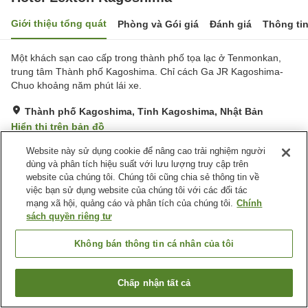
Giới thiệu tổng quát
Phòng và Gói giá
Đánh giá
Thông ti
Một khách sạn cao cấp trong thành phố tọa lạc ở Tenmonkan,
trung tâm Thành phố Kagoshima. Chỉ cách Ga JR Kagoshima-
Chuo khoảng năm phút lái xe.
Thành phố Kagoshima, Tỉnh Kagoshima, Nhật Bản
Hiển thị trên bản đồ
Rất tốt
Đánh giá:
294
lượt
4.1
Website này sử dụng cookie để nâng cao trải nghiệm người
dùng và phân tích hiệu suất với lưu lượng truy cập trên
website của chúng tôi. Chúng tôi cũng chia sẻ thông tin về
Tiện nghi chỗ nghỉ
việc bạn sử dụng website của chúng tôi với các đối tác
mạng xã hội, quảng cáo và phân tích của chúng tôi.
Chính
Bãi đỗ xe
Phòng xông đá nóng
sách quyền riêng tư
Xông hơi
Spa / Salon
Không bán thông tin cá nhân của tôi
Trang chủ
Nhật Bản
Tỉnh Kagoshima
Thành phố Kagoshima
Hotel Lexton Kagoshima
Chấp nhận tất cả
Tìm phòng trống