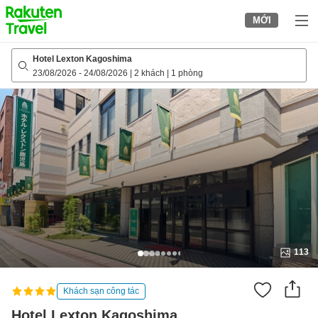
to
MỚI
top
page
Hotel Lexton Kagoshima
23/08/2026
-
24/08/2026
|
2 khách
|
1 phòng
113
Khách sạn công tác
Hotel Lexton Kagoshima