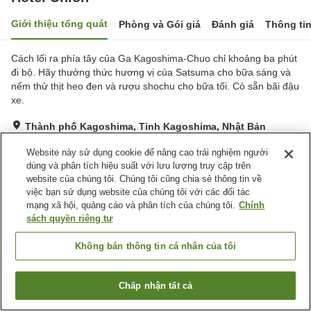
Giới thiệu tổng quát
Phòng và Gói giá
Đánh giá
Thông ti
Cách lối ra phía tây của Ga Kagoshima-Chuo chỉ khoảng ba phút
đi bộ. Hãy thưởng thức hương vị của Satsuma cho bữa sáng và
nếm thử thịt heo đen và rượu shochu cho bữa tối. Có sẵn bãi đậu
xe.
Thành phố Kagoshima, Tỉnh Kagoshima, Nhật Bản
Hiển thị trên bản đồ
Website này sử dụng cookie để nâng cao trải nghiệm người
Rất tốt
Đánh giá:
276
lượt
4.2
dùng và phân tích hiệu suất với lưu lượng truy cập trên
website của chúng tôi. Chúng tôi cũng chia sẻ thông tin về
việc bạn sử dụng website của chúng tôi với các đối tác
Tiện nghi chỗ nghỉ
mạng xã hội, quảng cáo và phân tích của chúng tôi.
Chính
sách quyền riêng tư
Bãi đỗ xe
Spa / Salon
Nhà hàng
Máy bán hàng tự động
Không bán thông tin cá nhân của tôi
Trang chủ
Nhật Bản
Tỉnh Kagoshima
Thành phố Kagoshima
Chấp nhận tất cả
Hotel Union
Tìm phòng trống