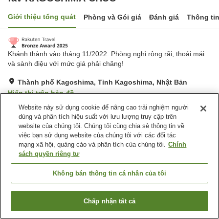
Giới thiệu tổng quát
Phòng và Gói giá
Đánh giá
Thông ti
Khánh thành vào tháng 11/2022. Phòng nghỉ rộng rãi, thoải mái
và sành điệu với mức giá phải chăng!
Thành phố Kagoshima, Tỉnh Kagoshima, Nhật Bản
Hiển thị trên bản đồ
Website này sử dụng cookie để nâng cao trải nghiệm người
Tuyệt vời
Đánh giá:
256
lượt
4.5
dùng và phân tích hiệu suất với lưu lượng truy cập trên
website của chúng tôi. Chúng tôi cũng chia sẻ thông tin về
Tiện nghi chỗ nghỉ
việc bạn sử dụng website của chúng tôi với các đối tác
mạng xã hội, quảng cáo và phân tích của chúng tôi.
Chính
Máy bán hàng tự động
sách quyền riêng tư
Không bán thông tin cá nhân của tôi
Trang chủ
Nhật Bản
Tỉnh Kagoshima
Thành phố Kagoshima
fav KAGOSHIMA CHUO
Chấp nhận tất cả
Tìm phòng trống