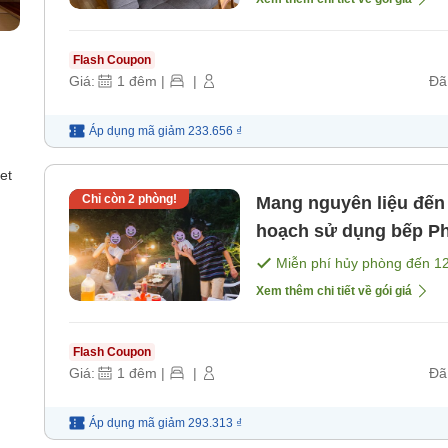
Flash Coupon
Giá:
1
đêm
|
|
Đã
Áp dụng mã
giảm
233.656 ₫
et
Chỉ còn
2
phòng!
Mang nguyên liệu đến
hoạch sử dụng bếp Phòng cottage với giường đôi [Không
bao gồm bữa ăn]
Miễn phí hủy phòng đến
1
Xem thêm chi tiết về gói giá
Flash Coupon
Giá:
1
đêm
|
|
Đã
Áp dụng mã
giảm
293.313 ₫