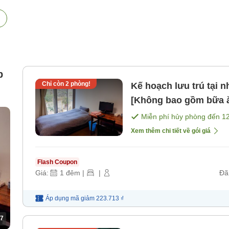
p
Chỉ còn
2
phòng!
Kế hoạch lưu trú tại nhà khách Phòng đơ
[Không bao gồm bữa 
Miễn phí hủy phòng đến
1
Xem thêm chi tiết về gói giá
Flash Coupon
Giá:
1
đêm
|
|
Đã
Áp dụng mã
giảm
223.713 ₫
7