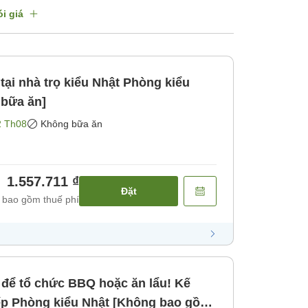
i giá
à trọ kiểu Nhật Phòng kiểu
bữa ăn]
2 Th08
Không bữa ăn
1.557.711 ₫
Đặt
 bao gồm thuế phí
 để tổ chức BBQ hoặc ăn lẩu! Kế
p Phòng kiểu Nhật [Không bao gồm