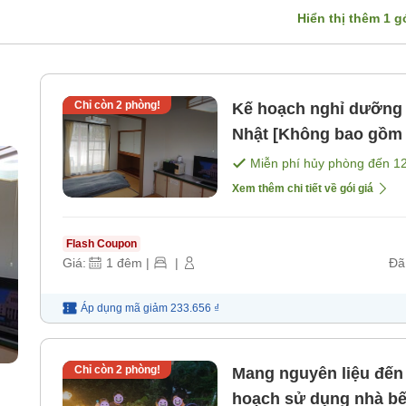
Hiển thị thêm
1
gó
Chỉ còn
2
phòng!
Kế hoạch nghỉ dưỡng tại nh
Nhật [Không bao gồm 
Miễn phí hủy phòng đến
1
Xem thêm chi tiết về gói giá
Flash Coupon
Giá:
1
đêm
|
|
Đã
Áp dụng mã
giảm
233.656 ₫
Chỉ còn
2
phòng!
Mang nguyên liệu đến
hoạch sử dụng nhà bế