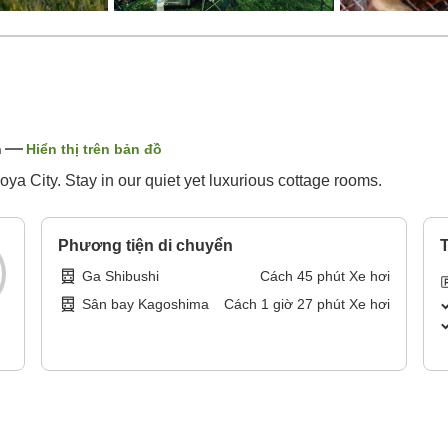
n
Hiển thị trên bản đồ
noya City. Stay in our quiet yet luxurious cottage rooms.
Phương tiện di chuyển
T
Ga Shibushi
Cách
45
phút
Xe hơi
Sân bay Kagoshima
Cách
1
giờ
27
phút
Xe hơi