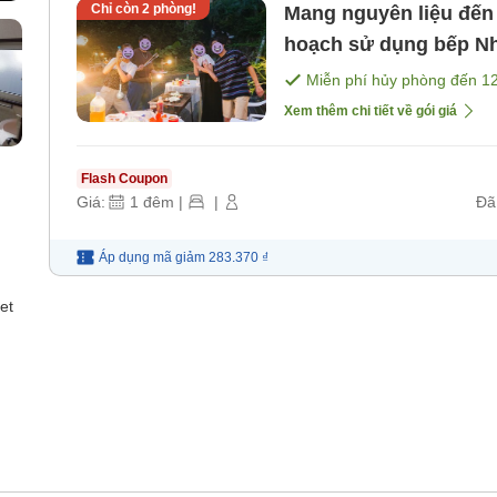
Chỉ còn
2
phòng!
Mang nguyên liệu đến
hoạch sử dụng bếp Nhà khách kiểu phòng đơn [Không
bao gồm bữa ăn]
Miễn phí hủy phòng đến
1
Xem thêm chi tiết về gói giá
Flash Coupon
Giá:
1
đêm
|
|
Đã
Áp dụng mã
giảm
283.370 ₫
et