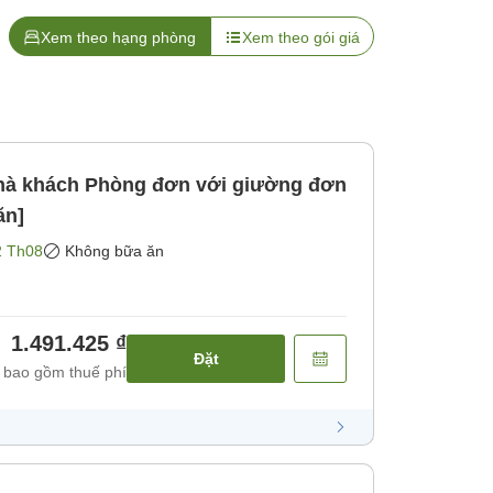
Xem theo hạng phòng
Xem theo gói giá
n với giường đơn
ăn]
2 Th08
Không bữa ăn
1.491.425 ₫
Đặt
 bao gồm thuế phí