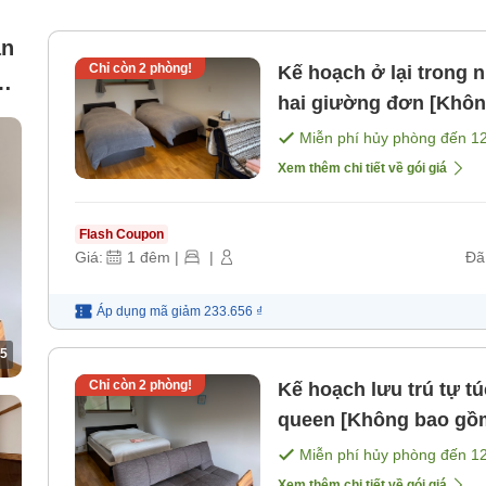
án
Chỉ còn
2
phòng!
Kế hoạch ở lại trong nhà
hai giường đơn [Khôn
Miễn phí hủy phòng đến
1
Xem thêm chi tiết về gói giá
Flash Coupon
Giá:
1
đêm
|
|
Đã
Áp dụng mã
giảm
233.656 ₫
5
Chỉ còn
2
phòng!
Kế hoạch lưu trú tự túc tại nhà gỗ 
queen [Không bao gồ
Miễn phí hủy phòng đến
1
Xem thêm chi tiết về gói giá