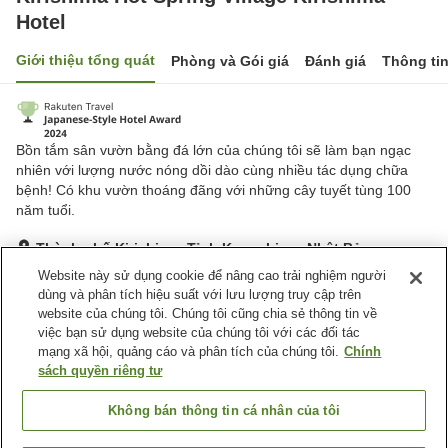
Hotel
Giới thiệu tổng quát
Phòng và Gói giá
Đánh giá
Thông ti
Bồn tắm sân vườn bằng đá lớn của chúng tôi sẽ làm bạn ngạc
nhiên với lượng nước nóng dồi dào cùng nhiều tác dụng chữa
bệnh! Có khu vườn thoáng đãng với những cây tuyết tùng 100
năm tuổi.
Thành phố Kirishima, Tỉnh Kagoshima, Nhật Bản
Hiển thị trên bản đồ
Website này sử dụng cookie để nâng cao trải nghiệm người
dùng và phân tích hiệu suất với lưu lượng truy cập trên
Tuyệt vời
Đánh giá:
85
lượt
4.6
website của chúng tôi. Chúng tôi cũng chia sẻ thông tin về
việc bạn sử dụng website của chúng tôi với các đối tác
mạng xã hội, quảng cáo và phân tích của chúng tôi.
Chính
Tiện nghi chỗ nghỉ
sách quyền riêng tư
Bãi đỗ xe
Xông hơi
Spa / Salon
Nhà hàng
Không bán thông tin cá nhân của tôi