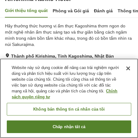
Giới thiệu tổng quát
Phòng và Gói giá
Đánh giá
Thông ti
Hãy thưởng thức hương vị ẩm thực Kagoshima thơm ngon do
một nghệ nhân ẩm thực sáng tạo và thư giãn bằng cách ngâm
mình trong năm bồn tắm khác nhau, trong đó có bồn tắm nhìn ra
núi Sakurajima.
Thành phố Kirishima, Tỉnh Kagoshima, Nhật Bản
Hiển thị trên bản đồ
Website này sử dụng cookie để nâng cao trải nghiệm người
Tuyệt vời
Đánh giá:
609
lượt
4.3
dùng và phân tích hiệu suất với lưu lượng truy cập trên
website của chúng tôi. Chúng tôi cũng chia sẻ thông tin về
việc bạn sử dụng website của chúng tôi với các đối tác
Tiện nghi chỗ nghỉ
mạng xã hội, quảng cáo và phân tích của chúng tôi.
Chính
sách quyền riêng tư
Bãi đỗ xe
Xông hơi
Spa / Salon
Nhà hàng
Không bán thông tin cá nhân của tôi
Trang chủ
Nhật Bản
Tỉnh Kagoshima
Thành phố Kirishima
Chấp nhận tất cả
Kirishima Kanko Hotel
Tìm phòng trống