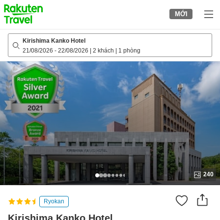
to
MỚI
top
page
Kirishima Kanko Hotel
21/08/2026
-
22/08/2026
|
2 khách
|
1 phòng
240
Ryokan
Kirishima Kanko Hotel