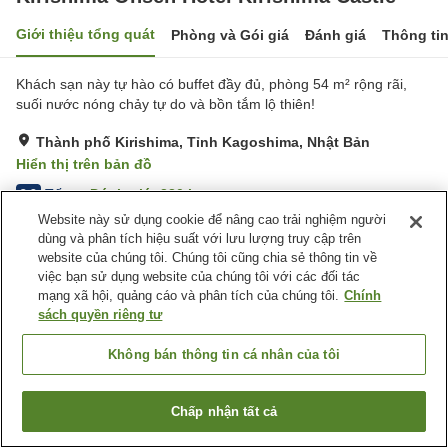
Giới thiệu tổng quát
Phòng và Gói giá
Đánh giá
Thông ti
Khách sạn này tự hào có buffet đầy đủ, phòng 54 m² rộng rãi,
suối nước nóng chảy tự do và bồn tắm lộ thiên!
Thành phố Kirishima, Tỉnh Kagoshima, Nhật Bản
Hiển thị trên bản đồ
Tốt
Đánh giá:
230
lượt
3.8
Website này sử dụng cookie để nâng cao trải nghiệm người
dùng và phân tích hiệu suất với lưu lượng truy cập trên
Tiện nghi chỗ nghỉ
website của chúng tôi. Chúng tôi cũng chia sẻ thông tin về
việc bạn sử dụng website của chúng tôi với các đối tác
Bãi đỗ xe
Bể sục
mạng xã hội, quảng cáo và phân tích của chúng tôi.
Chính
Xông hơi
Spa / Salon
sách quyền riêng tư
Trang chủ
Nhật Bản
Tỉnh Kagoshima
Thành phố Kirishima
Không bán thông tin cá nhân của tôi
Kirishima Onsen Hotel Kirishima Castle
Chấp nhận tất cả
Tìm phòng trống