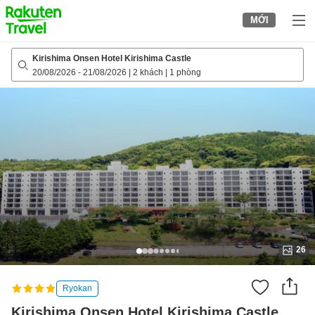
to
MỚI
top
page
Kirishima Onsen Hotel Kirishima Castle
20/08/2026
-
21/08/2026
|
2 khách
|
1 phòng
26
Ryokan
Kirishima Onsen Hotel Kirishima Castle