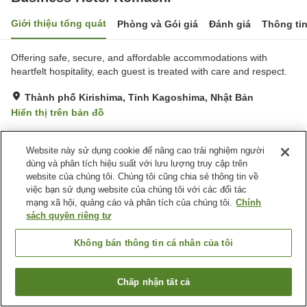
Giới thiệu tổng quát
Phòng và Gói giá
Đánh giá
Thông ti
Offering safe, secure, and affordable accommodations with
heartfelt hospitality, each guest is treated with care and respect.
Thành phố Kirishima, Tỉnh Kagoshima, Nhật Bản
Hiển thị trên bản đồ
Tiện nghi chỗ nghỉ
Website này sử dụng cookie để nâng cao trải nghiệm người
dùng và phân tích hiệu suất với lưu lượng truy cập trên
Bãi đỗ xe
Giao Hàng Tận Nhà
website của chúng tôi. Chúng tôi cũng chia sẻ thông tin về
việc bạn sử dụng website của chúng tôi với các đối tác
mạng xã hội, quảng cáo và phân tích của chúng tôi.
Chính
Trang chủ
Nhật Bản
Tỉnh Kagoshima
Thành phố Kirishima
sách quyền riêng tư
Business Hotel Komachi
Không bán thông tin cá nhân của tôi
Chấp nhận tất cả
Tìm phòng trống