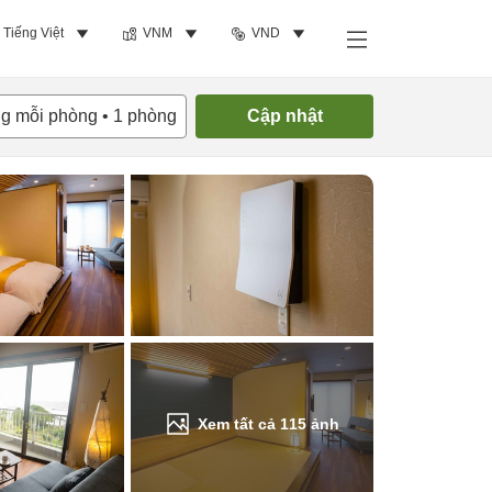
Tiếng Việt
VNM
VND
Tìm phòng trống
ng mỗi phòng
•
1
phòng
Cập nhật
Xem tất cả
115
ảnh