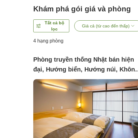
Khám phá gói giá và phòng
Tất cả bộ
Giá cả (từ cao đến thấp)
lọc
4
hạng phòng
Phòng truyền thống Nhật bán hiện
đại, Hướng biển, Hướng núi, Khôn
hút thuốc ([Non-smoking]Room
drinking・Ocean-side Japanese-
Western style room (2nd floor・wit
toilet))