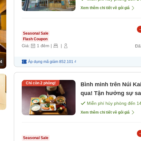
Xem thêm chi tiết về gói giá
-
Seasonal Sale
Flash Coupon
Giá:
1
đêm
|
|
Đã
Áp dụng mã
giảm
852.101 ₫
4
Chỉ còn
2
phòng!
Bình minh trên Núi Ka
qua! Tận hưởng sự sa
Miễn phí hủy phòng đến
1
Xem thêm chi tiết về gói giá
-
Seasonal Sale