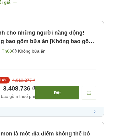
i giá
nh cho những người năng động!
ng bao gồm bữa ăn [Không bao gồm
4 Th08
Không bữa ăn
4.010.277 ₫
14
%
3.408.736 ₫
Đặt
 bao gồm thuế phí
imon là một địa điểm không thể bỏ