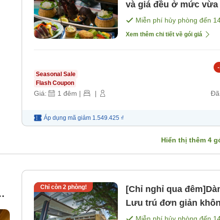
và giá đều ở mức vừa 
Miễn phí hủy phòng đến
1
Xem thêm chi tiết về gói giá
-
Seasonal Sale
Flash Coupon
Giá:
1
đêm
|
|
Đã
Áp dụng mã
giảm
1.549.425 ₫
Hiển thị thêm
4
gó
Chỉ còn
2
phòng!
[Chỉ nghỉ qua đêm]Dà
g
Lưu trú đơn giản khô
bữa ăn]
Miễn phí hủy phòng đến
1