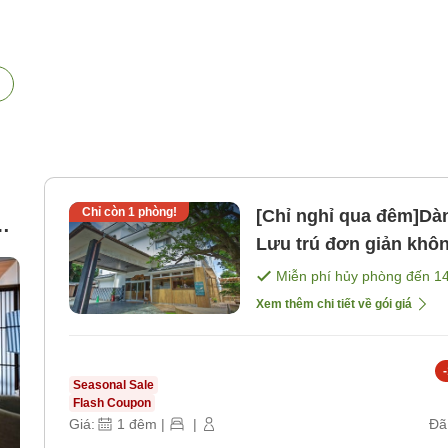
Chỉ còn
1
phòng!
[Chỉ nghỉ qua đêm]Dà
g
Lưu trú đơn giản khô
bữa ăn]
Miễn phí hủy phòng đến
1
Xem thêm chi tiết về gói giá
h
-
Seasonal Sale
Flash Coupon
Giá:
1
đêm
|
|
Đã