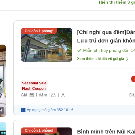
Hiển thị thêm
3
gó
Chỉ còn
1
phòng!
[Chỉ nghỉ qua đêm]Dà
Lưu trú đơn giản khô
bữa ăn]
Miễn phí hủy phòng đến
1
Xem thêm chi tiết về gói giá
-
Seasonal Sale
Flash Coupon
Giá:
1
đêm
|
|
Đã
Áp dụng mã
giảm
852.101 ₫
4
Chỉ còn
1
phòng!
Bình minh trên Núi Ka