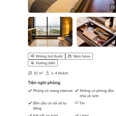
Không hút thuốc
Nệm futon
Hướng biển
32 m²
1–4 khách
Tiện nghi phòng
Phòng có mạng internet
Không có phòng tắm.
nhà vệ sinh
Bồn cầu có vòi xịt tự
Tivi
động
Két sắt an toàn
Linen