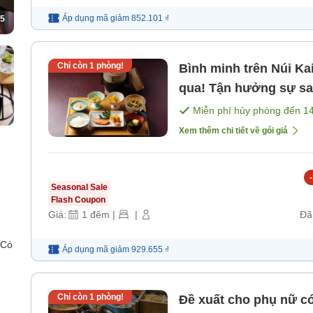
Áp dụng mã
giảm
852.101 ₫
5
Chỉ còn
1
phòng!
Bình minh trên Núi Ka
qua! Tận hưởng sự sa
Miễn phí hủy phòng đến
1
Xem thêm chi tiết về gói giá
-
Seasonal Sale
Flash Coupon
Giá:
1
đêm
|
|
Đã
 Có
Áp dụng mã
giảm
929.655 ₫
Chỉ còn
1
phòng!
Đề xuất cho phụ nữ có