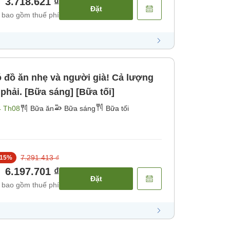
3.718.621 ₫
Đặt
 bao gồm thuế phí
 đồ ăn nhẹ và người già! Cả lượng
phải. [Bữa sáng] [Bữa tối]
4 Th08
Bữa ăn
Bữa sáng
Bữa tối
7.291.413 ₫
15
%
6.197.701 ₫
Đặt
 bao gồm thuế phí