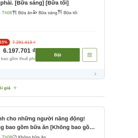
phải. [Bữa sáng] [Bữa tối]
4 Th08
Bữa ăn
Bữa sáng
Bữa tối
7.291.413 ₫
15
%
6.197.701 ₫
Đặt
 bao gồm thuế phí
i giá
nh cho những người năng động!
ng bao gồm bữa ăn [Không bao gồm
4 Th08
Không bữa ăn