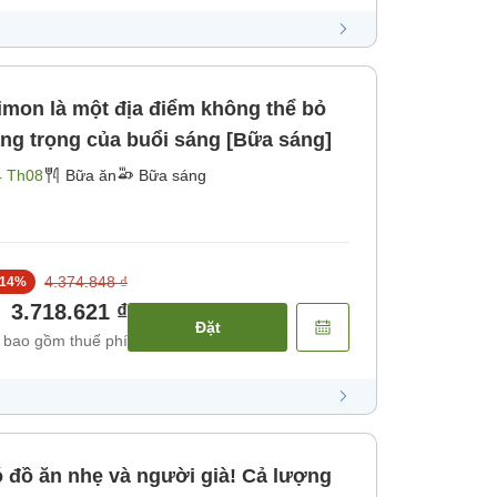
imon là một địa điểm không thể bỏ
ng trọng của buổi sáng [Bữa sáng]
4 Th08
Bữa ăn
Bữa sáng
4.374.848 ₫
14
%
3.718.621 ₫
Đặt
 bao gồm thuế phí
 đồ ăn nhẹ và người già! Cả lượng