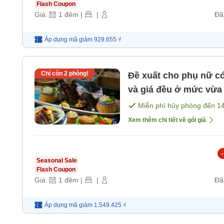
Flash Coupon
Giá:
1
đêm
|
|
Đã
Áp dụng mã
giảm
929.655 ₫
Chỉ còn
2
phòng!
Đề xuất cho phụ nữ có
và giá đều ở mức vừa 
Miễn phí hủy phòng đến
1
Xem thêm chi tiết về gói giá
-
Seasonal Sale
Flash Coupon
Giá:
1
đêm
|
|
Đã
Áp dụng mã
giảm
1.549.425 ₫