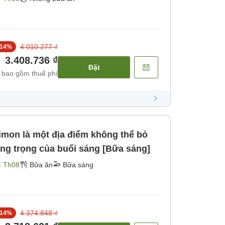
4.010.277 ₫
14
%
3.408.736 ₫
Đặt
 bao gồm thuế phí
imon là một địa điểm không thể bỏ
ng trọng của buổi sáng [Bữa sáng]
4 Th08
Bữa ăn
Bữa sáng
4.374.848 ₫
14
%