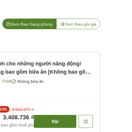
Xem theo hạng phòng
Xem theo gói giá
nh cho những người năng động!
ng bao gồm bữa ăn [Không bao gồm
4 Th08
Không bữa ăn
4.010.277 ₫
14
%
3.408.736 ₫
Đặt
 bao gồm thuế phí