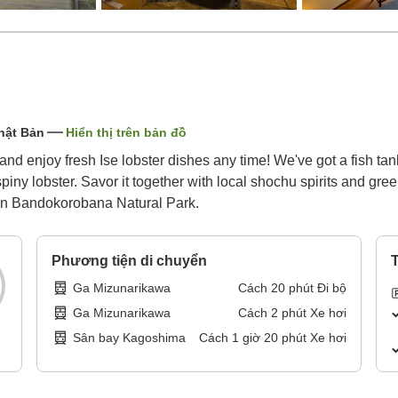
hật Bản
Hiển thị trên bản đồ
s and enjoy fresh Ise lobster dishes any time! We've got a fish 
iny lobster. Savor it together with local shochu spirits and gree
in Bandokorobana Natural Park.
Phương tiện di chuyển
T
Ga Mizunarikawa
Cách
20
phút
Đi bộ
Ga Mizunarikawa
Cách
2
phút
Xe hơi
Sân bay Kagoshima
Cách
1
giờ
20
phút
Xe hơi