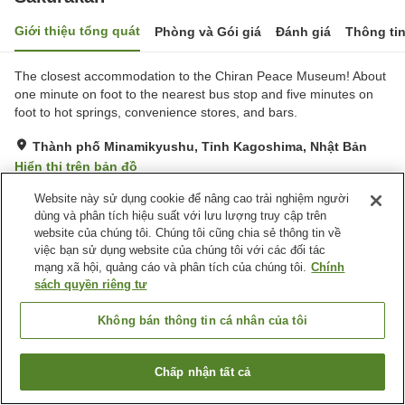
Giới thiệu tổng quát
Phòng và Gói giá
Đánh giá
Thông ti
The closest accommodation to the Chiran Peace Museum! About
one minute on foot to the nearest bus stop and five minutes on
foot to hot springs, convenience stores, and bars.
Thành phố Minamikyushu, Tỉnh Kagoshima, Nhật Bản
Hiển thị trên bản đồ
Rất tốt
Đánh giá:
64
lượt
4
Website này sử dụng cookie để nâng cao trải nghiệm người
dùng và phân tích hiệu suất với lưu lượng truy cập trên
website của chúng tôi. Chúng tôi cũng chia sẻ thông tin về
Tiện nghi chỗ nghỉ
việc bạn sử dụng website của chúng tôi với các đối tác
mạng xã hội, quảng cáo và phân tích của chúng tôi.
Chính
Bãi đỗ xe
Nhà hàng
sách quyền riêng tư
Máy bán hàng tự động
Cửa hàng
Không bán thông tin cá nhân của tôi
Trang chủ
Nhật Bản
Tỉnh Kagoshima
Thành phố Minamikyushu
Sakurakan
Chấp nhận tất cả
Tìm phòng trống