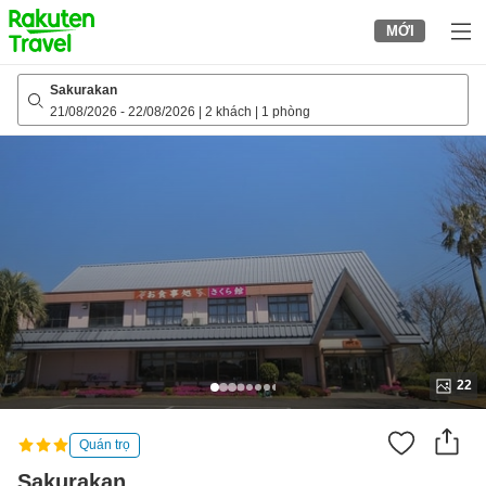
to
MỚI
top
page
Sakurakan
21/08/2026
-
22/08/2026
|
2 khách
|
1 phòng
22
Quán trọ
Sakurakan