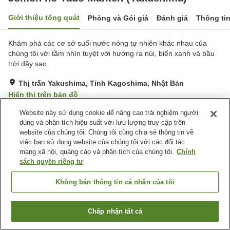
Giới thiệu tổng quát
Phòng và Gói giá
Đánh giá
Thông ti
Khám phá các cơ sở suối nước nóng tự nhiên khác nhau của
chúng tôi với tầm nhìn tuyệt vời hướng ra núi, biển xanh và bầu
trời đầy sao.
Thị trấn Yakushima, Tỉnh Kagoshima, Nhật Bản
Hiển thị trên bản đồ
Tuyệt vời
Đánh giá:
48
lượt
4.3
Website này sử dụng cookie để nâng cao trải nghiệm người
dùng và phân tích hiệu suất với lưu lượng truy cập trên
website của chúng tôi. Chúng tôi cũng chia sẻ thông tin về
Tiện nghi chỗ nghỉ
việc bạn sử dụng website của chúng tôi với các đối tác
mạng xã hội, quảng cáo và phân tích của chúng tôi.
Chính
Bãi đỗ xe
Xông hơi
sách quyền riêng tư
Nhà hàng
Lounge
Không bán thông tin cá nhân của tôi
Trang chủ
Nhật Bản
Tỉnh Kagoshima
Thị trấn Yakushima
Jomon no Yado Manten (Yakushima)
Chấp nhận tất cả
Tìm phòng trống