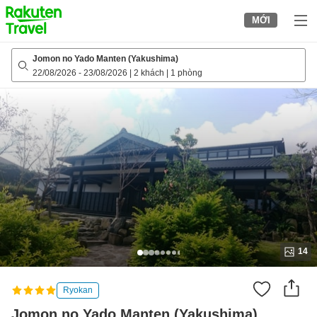
to
MỚI
top
page
Jomon no Yado Manten (Yakushima)
22/08/2026
-
23/08/2026
|
2 khách
|
1 phòng
14
Ryokan
Jomon no Yado Manten (Yakushima)