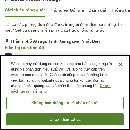
Giới thiệu tổng quát
Phòng và Gói giá
Đánh giá
Thông ti
Tất cả các phòng đơn đều được trang bị đệm Simmons rộng 1,4
mét / Set bữa sáng miễn phí / Cấu trúc chống rung lắc.
Thành phố Atsugi, Tỉnh Kanagawa, Nhật Bản
Hiển thị trên bản đồ
Rất tốt
Đánh giá:
223
lượt
3.9
Website này sử dụng cookie để nâng cao trải nghiệm người
dùng và phân tích hiệu suất với lưu lượng truy cập trên
Tiện nghi chỗ nghỉ
website của chúng tôi. Chúng tôi cũng chia sẻ thông tin về
việc bạn sử dụng website của chúng tôi với các đối tác
Giao Hàng Tận Nhà
Dịch Vụ Giặt Ủi
mạng xã hội, quảng cáo và phân tích của chúng tôi.
Chính
Máy bán hàng tự động
Giặt ủi có phí
sách quyền riêng tư
Trang chủ
Nhật Bản
Tỉnh Kanagawa
Thành phố Atsugi
Không bán thông tin cá nhân của tôi
R-bend Hotel Atsugi
Chấp nhận tất cả
Tìm phòng trống