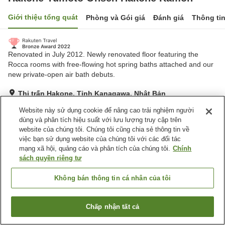
Giới thiệu tổng quát
Phòng và Gói giá
Đánh giá
Thông ti
Renovated in July 2012. Newly renovated floor featuring the
Rocca rooms with free-flowing hot spring baths attached and our
new private-open air bath debuts.
Thị trấn Hakone, Tỉnh Kanagawa, Nhật Bản
Hiển thị trên bản đồ
Website này sử dụng cookie để nâng cao trải nghiệm người
Xuất sắc
Đánh giá:
65
lượt
4.7
dùng và phân tích hiệu suất với lưu lượng truy cập trên
website của chúng tôi. Chúng tôi cũng chia sẻ thông tin về
việc bạn sử dụng website của chúng tôi với các đối tác
Tiện nghi chỗ nghỉ
mạng xã hội, quảng cáo và phân tích của chúng tôi.
Chính
sách quyền riêng tư
Wi-Fi
Xông hơi
Nhà hàng
Lounge
Không bán thông tin cá nhân của tôi
Trang chủ
Nhật Bản
Tỉnh Kanagawa
Thị trấn Hakone
Chấp nhận tất cả
Tìm phòng trống
Hakone Yumoto Onsen Hakone Kamon