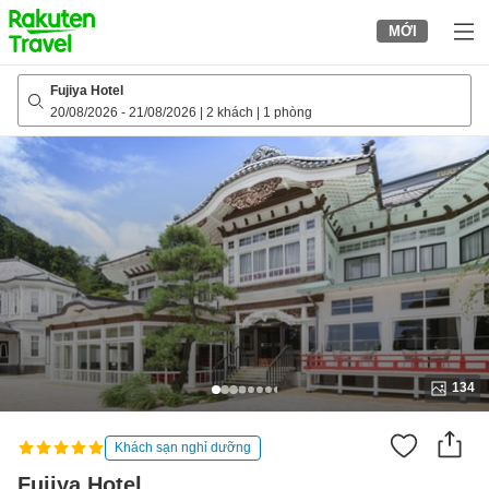
to
MỚI
top
page
Fujiya Hotel
20/08/2026
-
21/08/2026
|
2 khách
|
1 phòng
134
Khách sạn nghỉ dưỡng
Fujiya Hotel