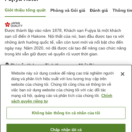
Giới thiệu tổng quát
Phòng và Gói giá
Đánh giá
Thông ti
Được thành lập vào năm 1878, Khách sạn Fujiya là một khách
sạn cổ điển ở Hakone. Nội thất của nó, ban đầu được tạo ra với
những ảnh hưởng quốc tế, vẫn còn tươi mới và nổi bật cho đến
ngày nay. Năm 2020, nó đã được cải tạo để nâng cao chức năng
trong khi vẫn giữ được vẻ quyến rũ vượt thời gian.
Thị trấn Hakone, Tỉnh Kanagawa, Nhật Bản
Hiển thị trên bản đồ
Website này sử dụng cookie để nâng cao trải nghiệm người
dùng và phân tích hiệu suất với lưu lượng truy cập trên
Xuất sắc
Đánh giá:
463
lượt
4.7
website của chúng tôi. Chúng tôi cũng chia sẻ thông tin về
việc bạn sử dụng website của chúng tôi với các đối tác
mạng xã hội, quảng cáo và phân tích của chúng tôi.
Chính
Tiện nghi chỗ nghỉ
sách quyền riêng tư
Wi-Fi
Xông hơi
Phòng tập gym
Lounge
Không bán thông tin cá nhân của tôi
Trang chủ
Nhật Bản
Tỉnh Kanagawa
Thị trấn Hakone
Chấp nhận tất cả
Tìm phòng trống