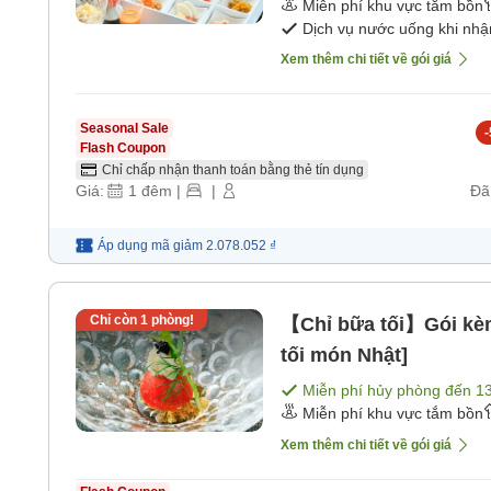
Miễn phí khu vực tắm bồn
Dịch vụ nước uống khi nh
Xem thêm chi tiết về gói giá
Seasonal Sale
-
Flash Coupon
Chỉ chấp nhận thanh toán bằng thẻ tín dụng
Giá:
1
đêm
|
|
Đã
Áp dụng mã
giảm
2.078.052 ₫
Chỉ còn
1
phòng!
【Chỉ bữa tối】Gói kè
tối món Nhật]
Miễn phí hủy phòng đến
1
Miễn phí khu vực tắm bồn
Xem thêm chi tiết về gói giá