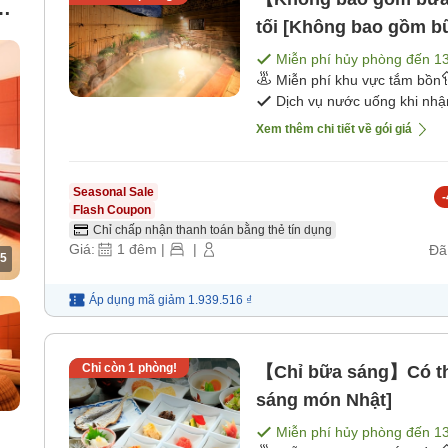
ng
tối [Không bao gồm b
r /
Miễn phí hủy phòng đến
1
Miễn phí khu vực tắm bồn
Dịch vụ nước uống khi nh
Xem thêm chi tiết về gói giá
Seasonal Sale
-
Flash Coupon
Chỉ chấp nhận thanh toán bằng thẻ tín dụng
Giá:
1
đêm
|
|
Đã
5
Áp dụng mã
giảm
1.939.516 ₫
Chỉ còn
1
phòng!
【Chỉ bữa sáng】Có thể
sáng món Nhật]
Miễn phí hủy phòng đến
1