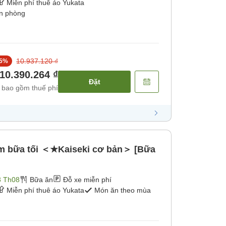
Miễn phí thuê áo Yukata
ận phòng
10.937.120 ₫
5
%
10.390.264 ₫
Đặt
 bao gồm thuế phí
m bữa tối ＜★Kaiseki cơ bản＞ [Bữa
3 Th08
Bữa ăn
Đỗ xe miễn phí
Miễn phí thuê áo Yukata
Món ăn theo mùa