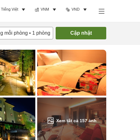
Tiếng Việt
VNM
VND
Tìm phòng trống
ng mỗi phòng
•
1
phòng
Cập nhật
Xem tất cả
157
ảnh