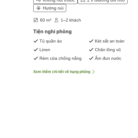
Không hút thuốc
2 x Giường đôi nhỏ
Hướng núi
60 m²
1–2 khách
Tiện nghi phòng
Tủ quần áo
Két sắt an toàn
Linen
Chăn lông vũ
Rèm cửa chống nắng
Ấm đun nước
Xem thêm chi tiết về hạng phòng