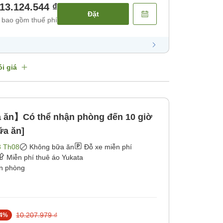
13.124.544 ₫
Đặt
 bao gồm thuế phí
i giá
ăn】Có thể nhận phòng đến 10 giờ
ữa ăn]
3 Th08
Không bữa ăn
Đỗ xe miễn phí
Miễn phí thuê áo Yukata
ận phòng
10.207.979 ₫
4
%