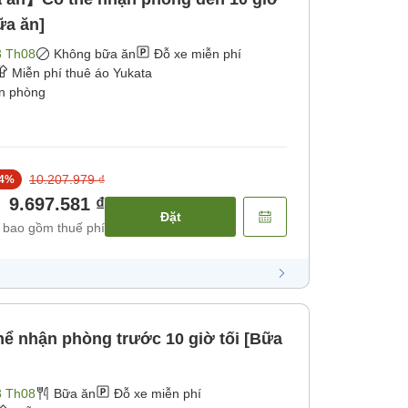
ữa ăn]
3 Th08
Không bữa ăn
Đỗ xe miễn phí
Miễn phí thuê áo Yukata
ận phòng
10.207.979 ₫
4
%
9.697.581 ₫
Đặt
 bao gồm thuế phí
 nhận phòng trước 10 giờ tối [Bữa
3 Th08
Bữa ăn
Đỗ xe miễn phí