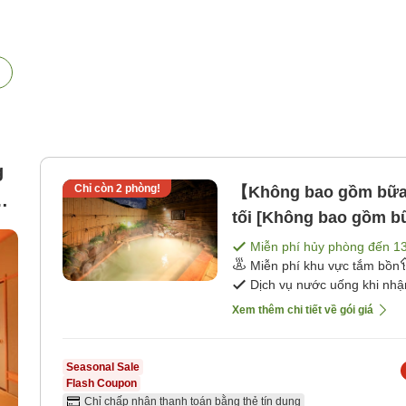
g
Chỉ còn
2
phòng!
【Không bao gồm bữa 
tối [Không bao gồm b
om
Miễn phí hủy phòng đến
1
)
Miễn phí khu vực tắm bồn
Dịch vụ nước uống khi nh
Xem thêm chi tiết về gói giá
Seasonal Sale
Flash Coupon
Chỉ chấp nhận thanh toán bằng thẻ tín dụng