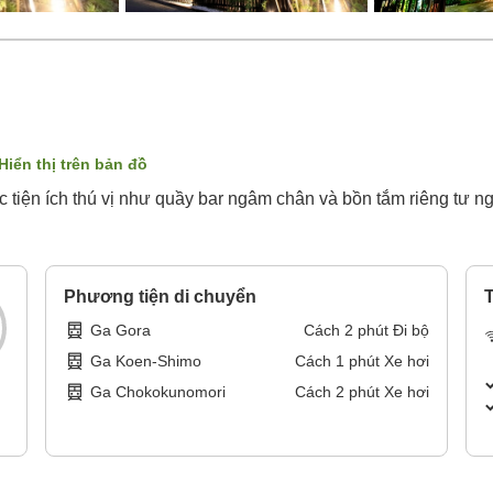
Hiển thị trên bản đồ
tiện ích thú vị như quầy bar ngâm chân và bồn tắm riêng tư ngo
Phương tiện di chuyển
T
Ga Gora
Cách
2
phút
Đi bộ
Ga Koen-Shimo
Cách
1
phút
Xe hơi
Ga Chokokunomori
Cách
2
phút
Xe hơi