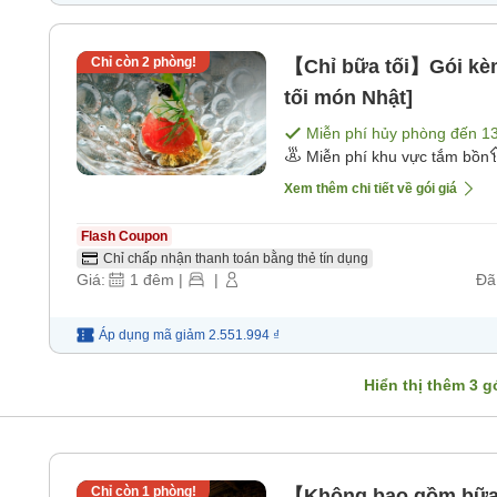
Chỉ còn
2
phòng!
【Chỉ bữa tối】Gói kè
tối món Nhật]
Miễn phí hủy phòng đến
1
Miễn phí khu vực tắm bồn
Xem thêm chi tiết về gói giá
Flash Coupon
Chỉ chấp nhận thanh toán bằng thẻ tín dụng
Giá:
1
đêm
|
|
Đã
Áp dụng mã
giảm
2.551.994 ₫
Hiển thị thêm
3
gó
Chỉ còn
1
phòng!
【Không bao gồm bữa 