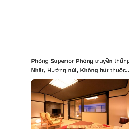
Phòng Superior Phòng truyền thốn
Nhật, Hướng núi, Không hút thuốc
([Main Building] Japanese-style ro
with open-air bath, King)