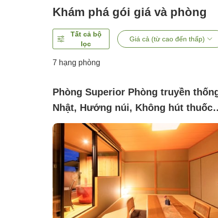
Khám phá gói giá và phòng
Tất cả bộ
Giá cả (từ cao đến thấp)
lọc
7
hạng phòng
Phòng Superior Phòng truyền thốn
Nhật, Hướng núi, Không hút thuốc
([Main Building] Japanese-style ro
with open-air bath, 12 tatami (50㎡)