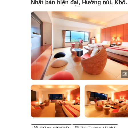
Nhật bán hiện đại, Hướng núi, Khô
hút thuốc ([Main Building] Top Floo
Japanese-Style Twin Room with
Scenic Bath)