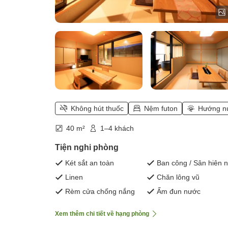
Không hút thuốc
Nệm futon
Hướng n
40 m²
1–4 khách
Tiện nghi phòng
Két sắt an toàn
Ban công / Sân hiên 
Linen
Chăn lông vũ
Rèm cửa chống nắng
Ấm đun nước
Xem thêm chi tiết về hạng phòng