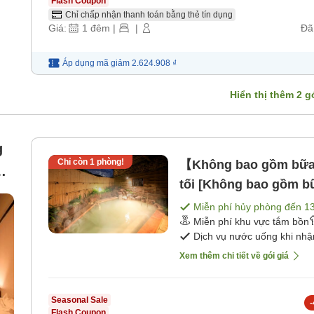
Flash Coupon
Chỉ chấp nhận thanh toán bằng thẻ tín dụng
Giá:
1
đêm
|
|
Đã
Áp dụng mã
giảm
2.624.908 ₫
Hiển thị thêm
2
gó
g
Chỉ còn
1
phòng!
【Không bao gồm bữa 
tối [Không bao gồm b
om
Miễn phí hủy phòng đến
1
Miễn phí khu vực tắm bồn
Dịch vụ nước uống khi nh
Xem thêm chi tiết về gói giá
Seasonal Sale
-
Flash Coupon