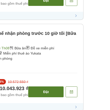
Đặt
 bao gồm thuế phí
 nhận phòng trước 10 giờ tối [Bữa
3 Th08
Bữa ăn
Đỗ xe miễn phí
Miễn phí thuê áo Yukata
ận phòng
10.572.550 ₫
4
%
10.043.923 ₫
Đặt
 bao gồm thuế phí