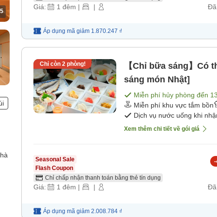
Giá:
1
đêm
|
|
Đã
5
Áp dụng mã
giảm
1.870.247 ₫
Chỉ còn
2
phòng!
【Chỉ bữa sáng】Có thể
sáng món Nhật]
Miễn phí hủy phòng đến
1
úi
Miễn phí khu vực tắm bồn
Dịch vụ nước uống khi nh
Xem thêm chi tiết về gói giá
nhà
Seasonal Sale
-
Flash Coupon
Chỉ chấp nhận thanh toán bằng thẻ tín dụng
Giá:
1
đêm
|
|
Đã
Áp dụng mã
giảm
2.008.784 ₫