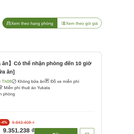
Xem theo hạng phòng
Xem theo gói giá
ăn】Có thể nhận phòng đến 10 giờ
ữa ăn]
3 Th08
Không bữa ăn
Đỗ xe miễn phí
Miễn phí thuê áo Yukata
ận phòng
9.843.408 ₫
-
4
%
9.351.238 ₫