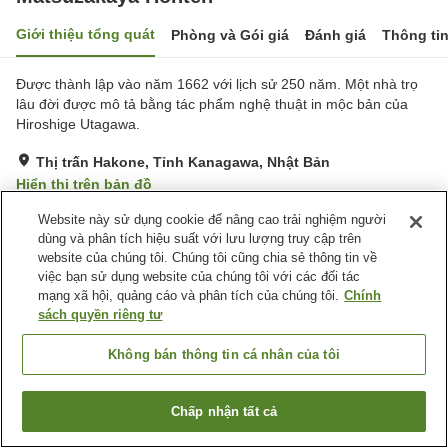
Giới thiệu tổng quát
Phòng và Gói giá
Đánh giá
Thông ti
Được thành lập vào năm 1662 với lịch sử 250 năm. Một nhà trọ
lâu đời được mô tả bằng tác phẩm nghệ thuật in mộc bản của
Hiroshige Utagawa.
Thị trấn Hakone, Tỉnh Kanagawa, Nhật Bản
Hiển thị trên bản đồ
Xuất sắc
Đánh giá:
8
lượt
4.8
Website này sử dụng cookie để nâng cao trải nghiệm người
dùng và phân tích hiệu suất với lưu lượng truy cập trên
website của chúng tôi. Chúng tôi cũng chia sẻ thông tin về
Tiện nghi chỗ nghỉ
việc bạn sử dụng website của chúng tôi với các đối tác
mạng xã hội, quảng cáo và phân tích của chúng tôi.
Chính
Wi-Fi
Lounge
sách quyền riêng tư
Hoàn toàn không hút thuốc
Bãi đỗ xe miễn phí
Không bán thông tin cá nhân của tôi
Trang chủ
Nhật Bản
Tỉnh Kanagawa
Thị trấn Hakone
Matsuzakaya Honten
Chấp nhận tất cả
Tìm phòng trống