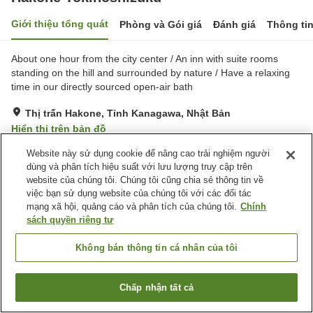
Giới thiệu tổng quát
Phòng và Gói giá
Đánh giá
Thông ti
About one hour from the city center / An inn with suite rooms
standing on the hill and surrounded by nature / Have a relaxing
time in our directly sourced open-air bath
Thị trấn Hakone, Tỉnh Kanagawa, Nhật Bản
Hiển thị trên bản đồ
Rất tốt
Đánh giá:
23
lượt
4.1
Website này sử dụng cookie để nâng cao trải nghiệm người
dùng và phân tích hiệu suất với lưu lượng truy cập trên
website của chúng tôi. Chúng tôi cũng chia sẻ thông tin về
Tiện nghi chỗ nghỉ
việc bạn sử dụng website của chúng tôi với các đối tác
mạng xã hội, quảng cáo và phân tích của chúng tôi.
Chính
Dịch Vụ Đưa Đón
Phục Vụ Phòng
sách quyền riêng tư
Dịch Vụ Gọi Đánh Thức
Yêu Cầu Bữa Ăn Riêng
(Dành Cho Người Dị Ứng)
Không bán thông tin cá nhân của tôi
Trang chủ
Nhật Bản
Tỉnh Kanagawa
Thị trấn Hakone
Hakone Tokinoshizuku
Chấp nhận tất cả
Tìm phòng trống