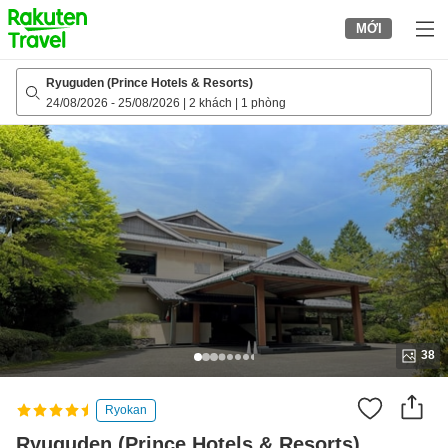
to
MỚI
top
page
Ryuguden (Prince Hotels & Resorts)
24/08/2026
-
25/08/2026
|
2 khách
|
1 phòng
38
Ryokan
Ryuguden (Prince Hotels & Resorts)