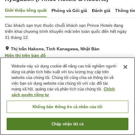
Giới thiệu tổng quát
Phòng và Gói giá
Đánh giá
Thông ti
Các khách sạn trực thuộc chuỗi khách sạn Prince Hotels đang
triển khai chương trình khuyến mãi trên toàn quốc đến hết ngày
31 tháng 12.
Thị trấn Hakone, Tỉnh Kanagawa, Nhật Bản
Hiển thị trên bản đồ
Tuyệt vời
Đánh giá:
55
lượt
4.3
Website này sử dụng cookie để nâng cao trải nghiệm người
dùng và phân tích hiệu suất với lưu lượng truy cập trên
website của chúng tôi. Chúng tôi cũng chia sẻ thông tin về
Tiện nghi chỗ nghỉ
việc bạn sử dụng website của chúng tôi với các đối tác
mạng xã hội, quảng cáo và phân tích của chúng tôi.
Chính
Suối nước nóng trong nhà
Xông hơi
sách quyền riêng tư
Phòng ăn riêng
Máy bán hàng tự động
Không bán thông tin cá nhân của tôi
Trang chủ
Nhật Bản
Tỉnh Kanagawa
Thị trấn Hakone
Ryuguden (Prince Hotels & Resorts)
Chấp nhận tất cả
Tìm phòng trống