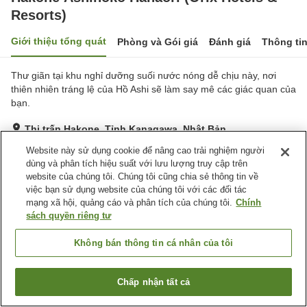
Resorts)
Giới thiệu tổng quát
Phòng và Gói giá
Đánh giá
Thông ti
Thư giãn tại khu nghỉ dưỡng suối nước nóng dễ chịu này, nơi
thiên nhiên tráng lệ của Hồ Ashi sẽ làm say mê các giác quan của
bạn.
Thị trấn Hakone, Tỉnh Kanagawa, Nhật Bản
Hiển thị trên bản đồ
Website này sử dụng cookie để nâng cao trải nghiệm người
dùng và phân tích hiệu suất với lưu lượng truy cập trên
Tuyệt vời
Đánh giá:
910
lượt
4.4
website của chúng tôi. Chúng tôi cũng chia sẻ thông tin về
việc bạn sử dụng website của chúng tôi với các đối tác
mạng xã hội, quảng cáo và phân tích của chúng tôi.
Chính
Tiện nghi chỗ nghỉ
sách quyền riêng tư
Bãi đỗ xe
Xông hơi
Nhà hàng
Lounge
Không bán thông tin cá nhân của tôi
Trang chủ
Nhật Bản
Tỉnh Kanagawa
Thị trấn Hakone
Chấp nhận tất cả
Tìm phòng trống
Hakone Ashinoko Hanaori (Orix Hotels & Resorts)