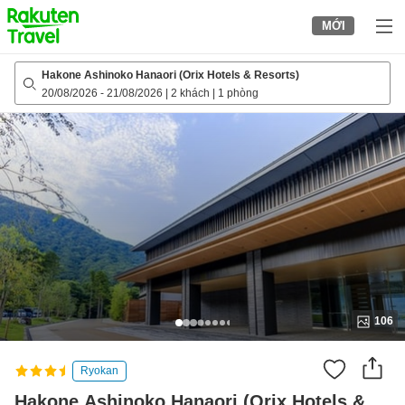
to
MỚI
top
page
Hakone Ashinoko Hanaori (Orix Hotels & Resorts)
20/08/2026
-
21/08/2026
|
2 khách
|
1 phòng
106
Ryokan
Hakone Ashinoko Hanaori (Orix Hotels &