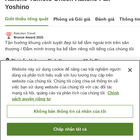
Yoshino
Giới thiệu tổng quát
Phòng và Gói giá
Đánh giá
Thông ti
Tận hưởng khung cảnh tuyệt đẹp từ bể tắm ngoài trời trên sân
thượng / Đắm mình trong ba bể tắm riêng nổi tiếng của chúng tôi.
Thị trấn Hakone, Tỉnh Kanagawa, Nhật Bản
Hiển thị trên bản đồ
Website này sử dụng cookie để nâng cao trải nghiệm người
dùng và phân tích hiệu suất với lưu lượng truy cập trên
Rất tốt
Đánh giá:
246
lượt
4.2
website của chúng tôi. Chúng tôi cũng chia sẻ thông tin về
việc bạn sử dụng website của chúng tôi với các đối tác
mạng xã hội, quảng cáo và phân tích của chúng tôi.
Chính
Tiện nghi chỗ nghỉ
sách quyền riêng tư
Bãi đỗ xe
Lounge
Cafe
Máy bán hàng tự động
Không bán thông tin cá nhân của tôi
Trang chủ
Nhật Bản
Tỉnh Kanagawa
Thị trấn Hakone
Chấp nhận tất cả
Tìm phòng trống
Hakone Yumoto Onsen Hakone Pax Yoshino