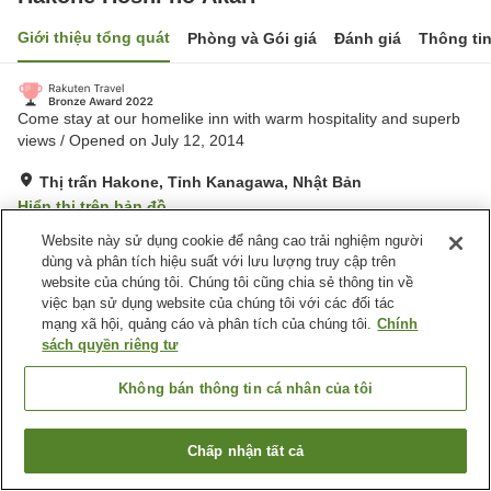
Giới thiệu tổng quát
Phòng và Gói giá
Đánh giá
Thông ti
Come stay at our homelike inn with warm hospitality and superb
views / Opened on July 12, 2014
Thị trấn Hakone, Tỉnh Kanagawa, Nhật Bản
Hiển thị trên bản đồ
Tuyệt vời
Đánh giá:
412
lượt
4.3
Website này sử dụng cookie để nâng cao trải nghiệm người
dùng và phân tích hiệu suất với lưu lượng truy cập trên
website của chúng tôi. Chúng tôi cũng chia sẻ thông tin về
Tiện nghi chỗ nghỉ
việc bạn sử dụng website của chúng tôi với các đối tác
mạng xã hội, quảng cáo và phân tích của chúng tôi.
Chính
Bãi đỗ xe
Spa / Salon
sách quyền riêng tư
Lounge
Máy bán hàng tự động
Không bán thông tin cá nhân của tôi
Trang chủ
Nhật Bản
Tỉnh Kanagawa
Thị trấn Hakone
Hakone Hoshi no Akari
Chấp nhận tất cả
Tìm phòng trống