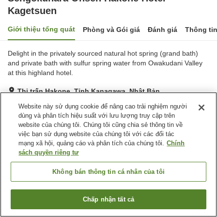
Kagetsuen
Giới thiệu tổng quát
Phòng và Gói giá
Đánh giá
Thông ti
Delight in the privately sourced natural hot spring (grand bath)
and private bath with sulfur spring water from Owakudani Valley
at this highland hotel.
Thị trấn Hakone, Tỉnh Kanagawa, Nhật Bản
Hiển thị trên bản đồ
Website này sử dụng cookie để nâng cao trải nghiệm người
dùng và phân tích hiệu suất với lưu lượng truy cập trên
Rất tốt
Đánh giá:
109
lượt
4.1
website của chúng tôi. Chúng tôi cũng chia sẻ thông tin về
việc bạn sử dụng website của chúng tôi với các đối tác
mạng xã hội, quảng cáo và phân tích của chúng tôi.
Chính
Tiện nghi chỗ nghỉ
sách quyền riêng tư
Bãi đỗ xe
Spa / Salon
Nhà hàng
Máy bán hàng tự động
Không bán thông tin cá nhân của tôi
Trang chủ
Nhật Bản
Tỉnh Kanagawa
Thị trấn Hakone
Chấp nhận tất cả
Tìm phòng trống
Sengokuhara Onsen Hakone Hotel Kagetsuen