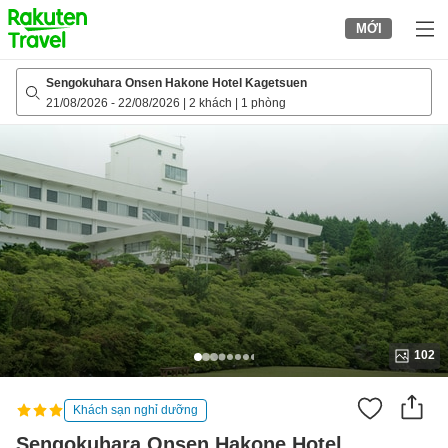
to
MỚI
top
page
Sengokuhara Onsen Hakone Hotel Kagetsuen
21/08/2026
-
22/08/2026
|
2 khách
|
1 phòng
102
Khách sạn nghỉ dưỡng
Sengokuhara Onsen Hakone Hotel