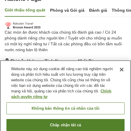
Giới thiệu tổng quát
Phòng và Gói giá
Đánh giá
Thông ti
Các món ăn được khách của chúng tôi đánh giá cao / Có 24
phòng dành riêng cho người lớn / Tuyệt vời cho những ai muốn
có một kỳ nghỉ riêng tư / Tất cả các phòng đều có bồn tắm suối
nước nóng bán lộ thiên
Thị trấn Hakone, Tỉnh Kanagawa, Nhật Bản
Hiển thị trên bản đồ
Website này sử dụng cookie để nâng cao trải nghiệm người
dùng và phân tích hiệu suất với lưu lượng truy cập trên
Tuyệt vời
Đánh giá:
374
lượt
4.5
website của chúng tôi. Chúng tôi cũng chia sẻ thông tin về
việc bạn sử dụng website của chúng tôi với các đối tác
mạng xã hội, quảng cáo và phân tích của chúng tôi.
Chính
Tiện nghi chỗ nghỉ
sách quyền riêng tư
Bãi đỗ xe
Bể sục
Phòng xông đá nóng
Lounge
Không bán thông tin cá nhân của tôi
Trang chủ
Nhật Bản
Tỉnh Kanagawa
Thị trấn Hakone
Chấp nhận tất cả
Tìm phòng trống
Hakone Fuga