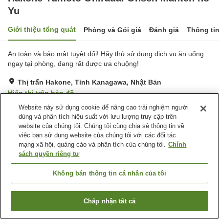
Yu
Giới thiệu tổng quát
Phòng và Gói giá
Đánh giá
Thông ti
An toàn và bảo mật tuyệt đối! Hãy thử sử dụng dịch vụ ăn uống
ngay tại phòng, đang rất được ưa chuộng!
Thị trấn Hakone, Tỉnh Kanagawa, Nhật Bản
Hiển thị trên bản đồ
Website này sử dụng cookie để nâng cao trải nghiệm người
Tốt
Đánh giá:
65
lượt
3.7
dùng và phân tích hiệu suất với lưu lượng truy cập trên
website của chúng tôi. Chúng tôi cũng chia sẻ thông tin về
Tiện nghi chỗ nghỉ
việc bạn sử dụng website của chúng tôi với các đối tác
mạng xã hội, quảng cáo và phân tích của chúng tôi.
Chính
Bãi đỗ xe
Sảnh tiệc
sách quyền riêng tư
Nhà Tắm Lộ Thiên (Có
Nhà Tắm Công Cộng
Nước Nóng)
Không bán thông tin cá nhân của tôi
Trang chủ
Nhật Bản
Tỉnh Kanagawa
Thị trấn Hakone
Chấp nhận tất cả
Tìm phòng trống
Hakone Yumoto Ohiradai Onsen Manten no Yu