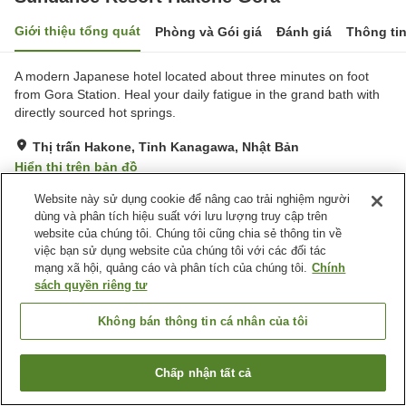
Giới thiệu tổng quát
Phòng và Gói giá
Đánh giá
Thông ti
A modern Japanese hotel located about three minutes on foot
from Gora Station. Heal your daily fatigue in the grand bath with
directly sourced hot springs.
Thị trấn Hakone, Tỉnh Kanagawa, Nhật Bản
Hiển thị trên bản đồ
Tuyệt vời
Đánh giá:
71
lượt
4.4
Website này sử dụng cookie để nâng cao trải nghiệm người
dùng và phân tích hiệu suất với lưu lượng truy cập trên
website của chúng tôi. Chúng tôi cũng chia sẻ thông tin về
Tiện nghi chỗ nghỉ
việc bạn sử dụng website của chúng tôi với các đối tác
mạng xã hội, quảng cáo và phân tích của chúng tôi.
Chính
Bãi đỗ xe
Nhà hàng
sách quyền riêng tư
Quầy izakaya
Máy bán hàng tự động
Không bán thông tin cá nhân của tôi
Trang chủ
Nhật Bản
Tỉnh Kanagawa
Thị trấn Hakone
Sundance Resort Hakone Gora
Chấp nhận tất cả
Tìm phòng trống