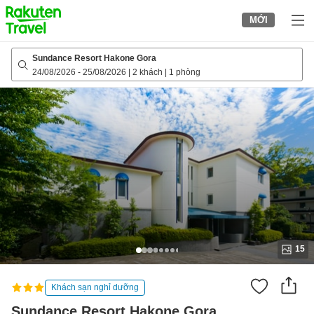
to
MỚI
top
page
Sundance Resort Hakone Gora
24/08/2026
-
25/08/2026
|
2 khách
|
1 phòng
15
Khách sạn nghỉ dưỡng
Sundance Resort Hakone Gora