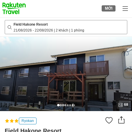
to
MỚI
top
page
Field Hakone Resort
21/08/2026
-
22/08/2026
|
2 khách
|
1 phòng
68
Ryokan
Field Hakone Resort