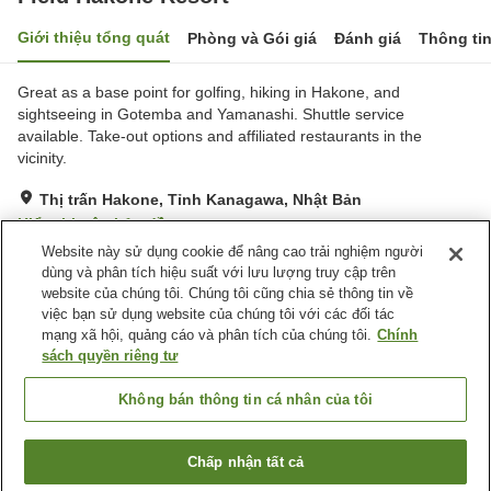
Giới thiệu tổng quát
Phòng và Gói giá
Đánh giá
Thông ti
Great as a base point for golfing, hiking in Hakone, and
sightseeing in Gotemba and Yamanashi. Shuttle service
available. Take-out options and affiliated restaurants in the
vicinity.
Thị trấn Hakone, Tỉnh Kanagawa, Nhật Bản
Hiển thị trên bản đồ
Website này sử dụng cookie để nâng cao trải nghiệm người
Xuất sắc
Đánh giá:
4
lượt
4.8
dùng và phân tích hiệu suất với lưu lượng truy cập trên
website của chúng tôi. Chúng tôi cũng chia sẻ thông tin về
việc bạn sử dụng website của chúng tôi với các đối tác
Tiện nghi chỗ nghỉ
mạng xã hội, quảng cáo và phân tích của chúng tôi.
Chính
Wi-Fi
Máy bán hàng tự động
sách quyền riêng tư
Lò vi sóng (dùng chung)
Camera an ninh ở khu công
cộng
Không bán thông tin cá nhân của tôi
Trang chủ
Nhật Bản
Tỉnh Kanagawa
Thị trấn Hakone
Chấp nhận tất cả
Tìm phòng trống
Field Hakone Resort