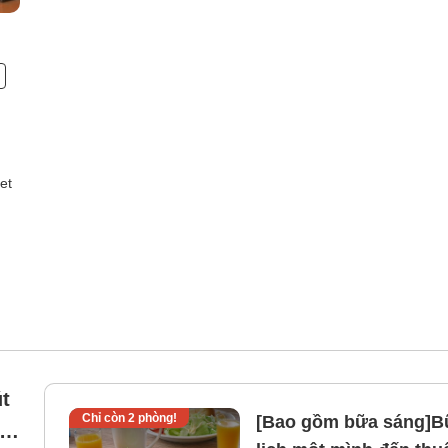
et
t
Chỉ còn
2
phòng!
[Bao gồm bữa sáng]Bữa 
e