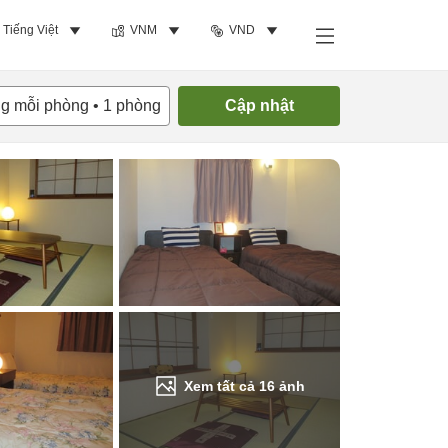
Tiếng Việt
VNM
VND
Tìm phòng trống
ng mỗi phòng
•
1
phòng
Cập nhật
Xem tất cả
16
ảnh