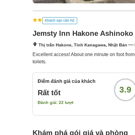
Khách sạn căn hộ
Jemsty Inn Hakone Ashinoko
Thị trấn Hakone, Tỉnh Kanagawa, Nhật Bản
Excellent access! About one minute on foot from
toilets.
Điểm đánh giá của khách
3.9
Rất tốt
Đánh giá:
22
lượt
Khám phá gói giá và phòng