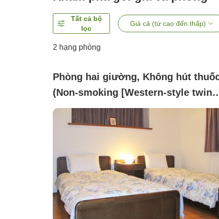
Tất cả bộ
Giá cả (từ cao đến thấp)
lọc
2
hạng phòng
Phòng hai giường, Không hút thuố
(Non-smoking [Western-style twin
room] with bath and toilet)