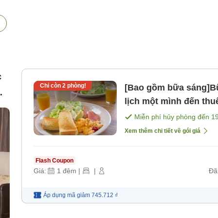
c
Chỉ còn
2
phòng!
[Bao gồm bữa sáng]Bữa 
lịch một mình đến thuê toàn 
[Bữa sáng]
Miễn phí hủy phòng đến
1
Xem thêm chi tiết về gói giá
Flash Coupon
Giá:
1
đêm
|
|
Đã
Áp dụng mã
giảm
745.712 ₫