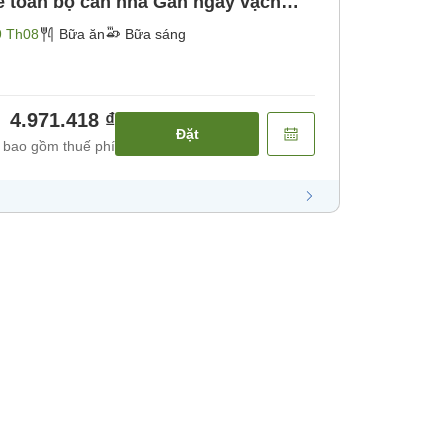
bộ căn nhà Gần ngay vạch
9 Th08
Bữa ăn
Bữa sáng
4.971.418 ₫
Đặt
 bao gồm thuế phí