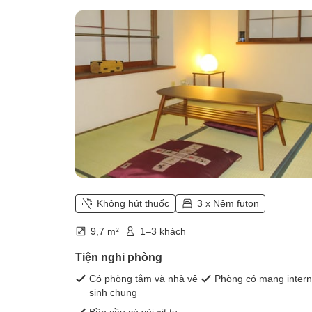
room with 6 tatami mats] with bath
and toilet)
Không hút thuốc
3 x Nệm futon
9,7 m²
1–3 khách
Tiện nghi phòng
Có phòng tắm và nhà vệ
Phòng có mạng intern
sinh chung
Bồn cầu có vòi xịt tự