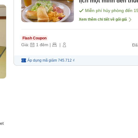
lịch một mình đến thuê toàn 
[Bữa sáng]
Miễn phí hủy phòng đến
1
Xem thêm chi tiết về gói giá
Flash Coupon
Giá:
1
đêm
|
|
Đã
Áp dụng mã
giảm
745.712 ₫
et