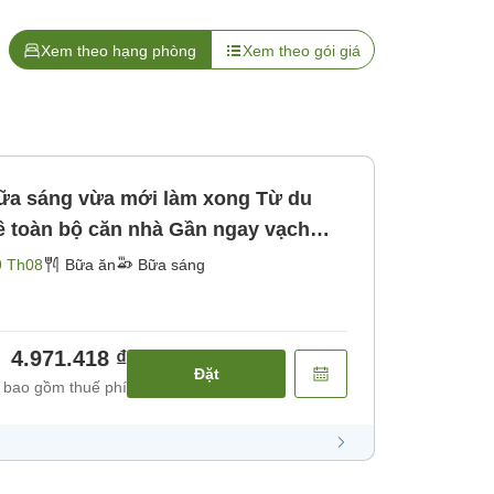
Xem theo hạng phòng
Xem theo gói giá
sáng vừa mới làm xong Từ du
bộ căn nhà Gần ngay vạch
9 Th08
Bữa ăn
Bữa sáng
4.971.418 ₫
Đặt
 bao gồm thuế phí