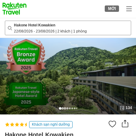
to
MỚI
top
page
Hakone Hotel Kowakien
22/08/2026
-
23/08/2026
|
2 khách
|
1 phòng
134
Khách sạn nghỉ dưỡng
Hakone Hotel Kowakien