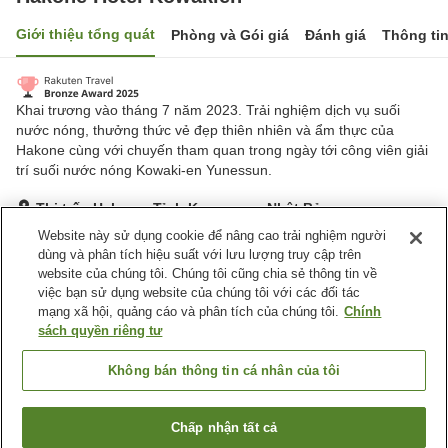
Giới thiệu tổng quát
Phòng và Gói giá
Đánh giá
Thông ti
Khai trương vào tháng 7 năm 2023. Trải nghiệm dịch vụ suối
nước nóng, thưởng thức vẻ đẹp thiên nhiên và ẩm thực của
Hakone cùng với chuyến tham quan trong ngày tới công viên giải
trí suối nước nóng Kowaki-en Yunessun.
Thị trấn Hakone, Tỉnh Kanagawa, Nhật Bản
Hiển thị trên bản đồ
Website này sử dụng cookie để nâng cao trải nghiệm người
dùng và phân tích hiệu suất với lưu lượng truy cập trên
Tuyệt vời
Đánh giá:
622
lượt
4.4
website của chúng tôi. Chúng tôi cũng chia sẻ thông tin về
việc bạn sử dụng website của chúng tôi với các đối tác
mạng xã hội, quảng cáo và phân tích của chúng tôi.
Chính
Tiện nghi chỗ nghỉ
sách quyền riêng tư
Bãi đỗ xe
Xông hơi
Spa / Salon
Nhà hàng
Không bán thông tin cá nhân của tôi
Trang chủ
Nhật Bản
Tỉnh Kanagawa
Thị trấn Hakone
Chấp nhận tất cả
Tìm phòng trống
Hakone Hotel Kowakien