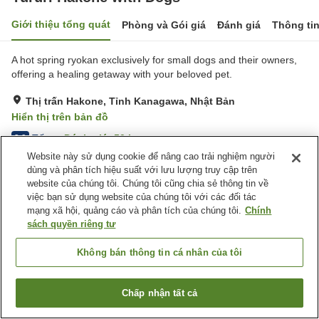
Giới thiệu tổng quát
Phòng và Gói giá
Đánh giá
Thông ti
A hot spring ryokan exclusively for small dogs and their owners,
offering a healing getaway with your beloved pet.
Thị trấn Hakone, Tỉnh Kanagawa, Nhật Bản
Hiển thị trên bản đồ
Tốt
Đánh giá:
50
lượt
3.9
Website này sử dụng cookie để nâng cao trải nghiệm người
dùng và phân tích hiệu suất với lưu lượng truy cập trên
Tiện nghi chỗ nghỉ
website của chúng tôi. Chúng tôi cũng chia sẻ thông tin về
việc bạn sử dụng website của chúng tôi với các đối tác
Wi-Fi
Nhà hàng
mạng xã hội, quảng cáo và phân tích của chúng tôi.
Chính
Hoàn toàn không hút thuốc
Máy bán hàng tự động
sách quyền riêng tư
Trang chủ
Nhật Bản
Tỉnh Kanagawa
Thị trấn Hakone
Không bán thông tin cá nhân của tôi
Yururi Hakone with Dogs
Chấp nhận tất cả
Tìm phòng trống