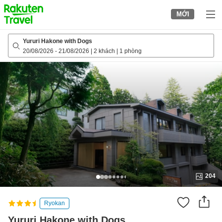
to
MỚI
top
page
Yururi Hakone with Dogs
20/08/2026
-
21/08/2026
|
2 khách
|
1 phòng
204
Ryokan
Yururi Hakone with Dogs