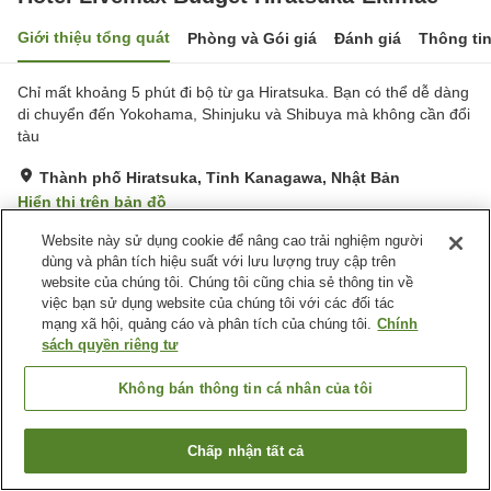
Giới thiệu tổng quát
Phòng và Gói giá
Đánh giá
Thông ti
Chỉ mất khoảng 5 phút đi bộ từ ga Hiratsuka. Bạn có thể dễ dàng
di chuyển đến Yokohama, Shinjuku và Shibuya mà không cần đổi
tàu
Thành phố Hiratsuka, Tỉnh Kanagawa, Nhật Bản
Hiển thị trên bản đồ
Đánh giá:
130
lượt
3.3
Website này sử dụng cookie để nâng cao trải nghiệm người
dùng và phân tích hiệu suất với lưu lượng truy cập trên
website của chúng tôi. Chúng tôi cũng chia sẻ thông tin về
Tiện nghi chỗ nghỉ
việc bạn sử dụng website của chúng tôi với các đối tác
mạng xã hội, quảng cáo và phân tích của chúng tôi.
Chính
Nhà hàng
Quầy ăn nhẹ về đêm
sách quyền riêng tư
Máy bán hàng tự động
Giặt ủi có phí
Không bán thông tin cá nhân của tôi
Trang chủ
Nhật Bản
Tỉnh Kanagawa
Thành phố Hiratsuka
Hotel Livemax Budget Hiratsuka-Ekimae
Chấp nhận tất cả
Tìm phòng trống