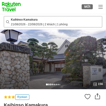
to
MỚI
top
page
Kaihinso Kamakura
21/08/2026
-
22/08/2026
|
2 khách
|
1 phòng
156
Ryokan
Kaihinso Kamakura