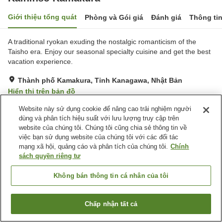
Giới thiệu tổng quát
Phòng và Gói giá
Đánh giá
Thông ti
A traditional ryokan exuding the nostalgic romanticism of the
Taisho era. Enjoy our seasonal specialty cuisine and get the best
vacation experience.
Thành phố Kamakura, Tỉnh Kanagawa, Nhật Bản
Hiển thị trên bản đồ
Tuyệt vời
Đánh giá:
137
lượt
4.5
Website này sử dụng cookie để nâng cao trải nghiệm người
dùng và phân tích hiệu suất với lưu lượng truy cập trên
website của chúng tôi. Chúng tôi cũng chia sẻ thông tin về
Tiện nghi chỗ nghỉ
việc bạn sử dụng website của chúng tôi với các đối tác
mạng xã hội, quảng cáo và phân tích của chúng tôi.
Chính
Bãi đỗ xe
Lounge
sách quyền riêng tư
Sảnh tiệc
Nhà Tắm Công Cộng
Không bán thông tin cá nhân của tôi
Trang chủ
Nhật Bản
Tỉnh Kanagawa
Thành phố Kamakura
Kaihinso Kamakura
Chấp nhận tất cả
Tìm phòng trống